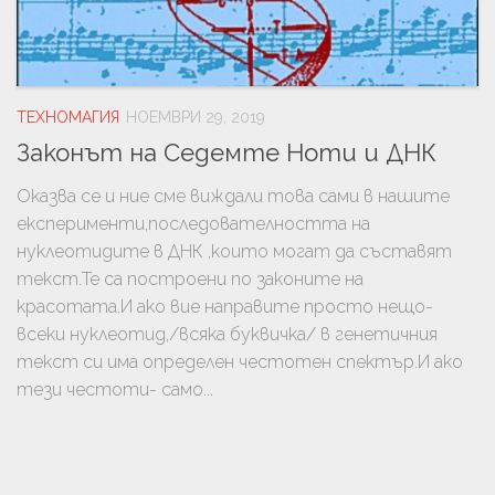
ТЕХНОМАГИЯ
НОЕМВРИ 29, 2019
Законът на Седемте Ноти и ДНК
Оказва се и ние сме виждали това сами в нашите
експерименти,последователността на
нуклеотидите в ДНК ,които могат да съставят
текст.Те са построени по законите на
красотата.И ако вие направите просто нещо-
всеки нуклеотид,/всяка буквичка/ в генетичния
текст си има определен честотен спектър.И ако
тези честоти- само...