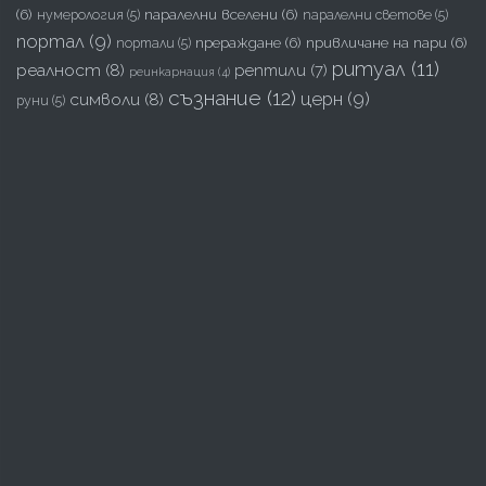
(6)
паралелни вселени
(6)
нумерология
(5)
паралелни светове
(5)
портал
(9)
прераждане
(6)
привличане на пари
(6)
портали
(5)
ритуал
(11)
реалност
(8)
рептили
(7)
реинкарнация
(4)
съзнание
(12)
церн
(9)
символи
(8)
руни
(5)