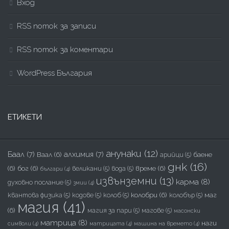
Вход
RSS поток за записи
RSS поток за коментари
WordPress България
ЕТИКЕТИ
анунаки
(12)
Баал
(7)
алхимия
(7)
Ваал
(6)
баене
арийци
(5)
днк
(16)
(6)
бог
(6)
време
(6)
великани
(5)
вода
(5)
българи
(4)
извънземни
(13)
карма
(8)
духовно послание
(5)
змии
(4)
колобри
(6)
маг
квантова физика
(5)
кодове
(5)
колоб
(5)
колобър
(5)
магия
(41)
(6)
магия за пари
(5)
магове
(5)
масонски
матрица
(8)
наги
символи
(4)
матрицата
(4)
машина на времето
(4)