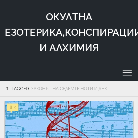
Skip
to
ОКУЛТНА
content
ЕЗОТЕРИКА,КОНСПИРАЦИ
И АЛХИМИЯ
TAGGED:
ЗАКОНЪТ НА СЕДЕМТЕ НОТИ И ДНК
0