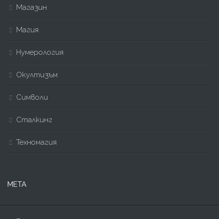
Магазин
Магия
Нумерология
Окултизъм
Символи
Сталкинг
Техномагия
МЕТА