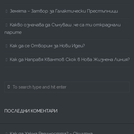
Земята – Затвор за Галактически Престъпници
Kакво означава да Сънуваш ,че са ти откраднали
парите
Как да се Отворим за Нови Идеи?
Как да Направя Квантов Скок в Нова Жизнена Линия?
ПОСЛЕДНИ КОМЕНТАРИ
Как да Хакна Реалността? – Окултна