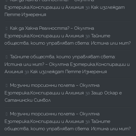
Езотерика,Конспирации и Алхимия
за
Как изглеждат
Петте Измерения
Как да Хакна Реалността? – Окултна
Езотерика,Конспирации и Алхимия
за
Тайните
общества, които управляват света: Истина или мит?
Тайните общества, които управляват света:
Истина или мит? – Окултна Езотерика,Конспирации и
Алхимия
за
Как изглеждат Петте Измерения
Мозъчни торсионни полета – Окултна
Езотерика,Конспирации и Алхимия
за
Защо Оскар е
Сатанински Символ
Мозъчни торсионни полета – Окултна
Езотерика,Конспирации и Алхимия
за
Тайните
общества, които управляват света: Истина или мит?