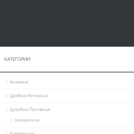
КАТЕГОРИИ
Алхимия
Древна История
Духовни Послания
Нумерология
Езотерика