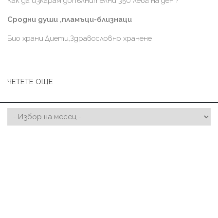
Как да изкарам допълнителни 350 лева на ден ?
Сродни души ,пламъци-близнаци
Био храни,Диети,Здравословно хранене
ЧЕТЕТЕ ОЩЕ