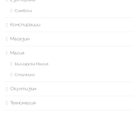
Символи
Конспирации
Магазин
Магия
Българска Магия
Сталкинг
Окултизъм
Техномагия