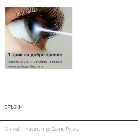
ВРЪЗКИ
Он-лайн Магазин за Бални Рокли