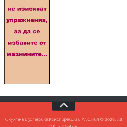
Окултна Езотерика,Конспирации и Алхимия © 2026. All
Rights Reserved.