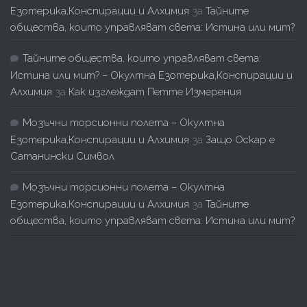
Езотерика,Конспирации и Алхимия
за
Тайните
общества, които управляват света: Истина или мит?
Тайните общества, които управляват света:
Истина или мит? – Окултна Езотерика,Конспирации и
Алхимия
за
Как изглеждат Петте Измерения
Мозъчни торсионни полета – Окултна
Езотерика,Конспирации и Алхимия
за
Защо Оскар е
Сатанински Символ
Мозъчни торсионни полета – Окултна
Езотерика,Конспирации и Алхимия
за
Тайните
общества, които управляват света: Истина или мит?