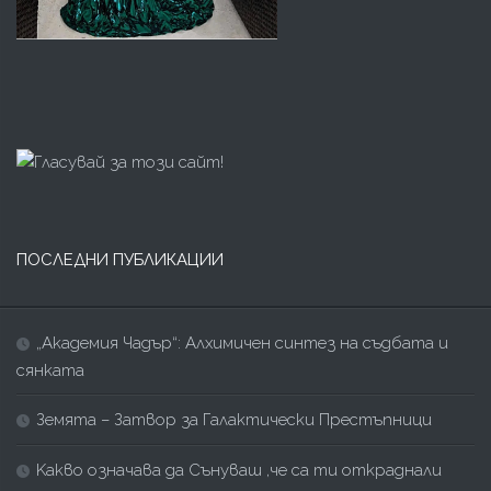
ПОСЛЕДНИ ПУБЛИКАЦИИ
„Академия Чадър“: Алхимичен синтез на съдбата и
сянката
Земята – Затвор за Галактически Престъпници
Kакво означава да Сънуваш ,че са ти откраднали