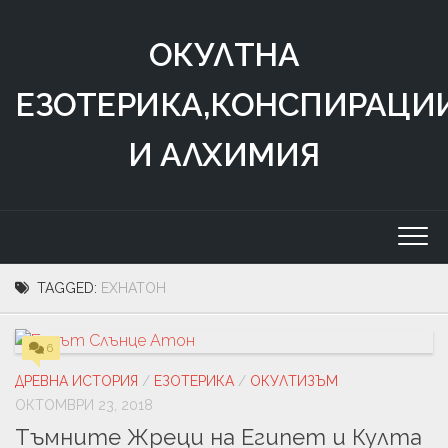
Skip
to
ОКУЛТНА
content
ЕЗОТЕРИКА,КОНСПИРАЦИ
И АЛХИМИЯ
TAGGED:
ЕХНАТОН
6
ДРЕВНА ИСТОРИЯ
/
ЕЗОТЕРИКА
/
ОКУЛТИЗЪМ
ОКТОМВРИ 23, 2018
Тъмните Жреци на Египет и Култа