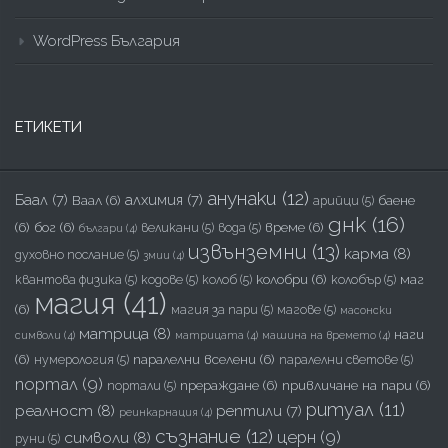
WordPress България
ЕТИКЕТИ
анунаки
(12)
Баал
(7)
алхимия
(7)
Ваал
(6)
баене
арийци
(5)
днк
(16)
(6)
бог
(6)
време
(6)
великани
(5)
вода
(5)
българи
(4)
извънземни
(13)
карма
(8)
духовно послание
(5)
змии
(4)
колобри
(6)
маг
квантова физика
(5)
кодове
(5)
колоб
(5)
колобър
(5)
магия
(41)
(6)
магия за пари
(5)
магове
(5)
масонски
матрица
(8)
наги
символи
(4)
матрицата
(4)
машина на времето
(4)
(6)
паралелни вселени
(6)
нумерология
(5)
паралелни светове
(5)
портал
(9)
прераждане
(6)
привличане на пари
(6)
портали
(5)
ритуал
(11)
реалност
(8)
рептили
(7)
реинкарнация
(4)
съзнание
(12)
церн
(9)
символи
(8)
руни
(5)