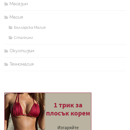
Магазин
Магия
Българска Магия
Сталкинг
Окултизъм
Техномагия