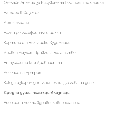
Он-лайн Ателие за Рисуване на Портрет по снимка
На море в Созопол
Арт-Галерия
Бални рокли,официални рокли
Картини от Български Художници
Древен Амулет Привлича Богатство
Ентусиасти към Древността
Лечение на Артрит
Как да изкарам допълнителни 350 лева на ден ?
Сродни души ,пламъци-близнаци
Био храни,Диети,Здравословно хранене