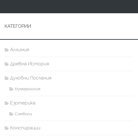
КАТЕГОРИИ
Алхимия
Древна История
Духовни Послания
Нумерология
Езотерика
Символи
Конспирации