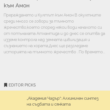
към Амон
Прераждането и Култът към Амон В окултните
среди много се говори за тъмното
жречество,което според някои води началото си
от потъналата Атлантида и до днес се опитва да
изземе контрола над земната цивилизация и
съзнанието на хората.Днес ще разгледаме
историята на тъмното жречество . По времето...
EDITOR PICKS
„Академия Чадър“: Алхимичен синтез
на съдбата и сянката