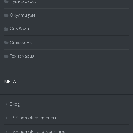
Нумерология
Окултизъм
Символи
Сталкинг
Техномагия
МЕТА
Вход
RSS поток за записи
RSS поток за коментари