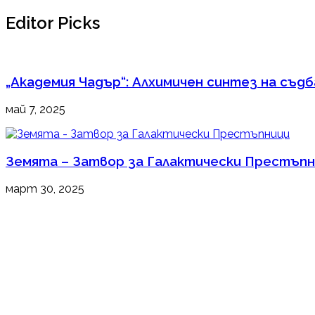
Editor Picks
„Академия Чадър“: Алхимичен синтез на съд
май 7, 2025
Земята – Затвор за Галактически Престъп
март 30, 2025