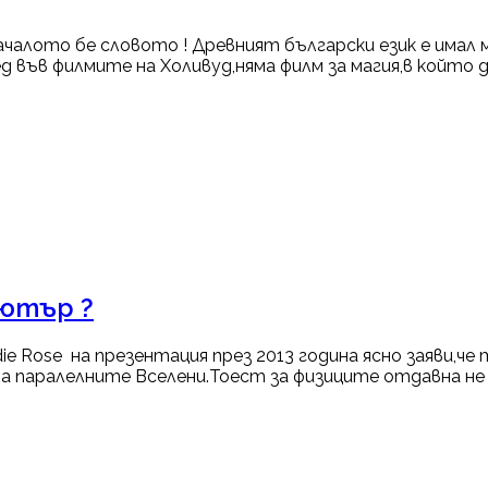
ачалото бе словото ! Древният български език е имал м
във филмите на Холивуд,няма филм за магия,в който да 
ютър ?
Rose на презентация през 2013 година ясно заяви,че 
а паралелните Вселени.Тоест за физиците отдавна не е