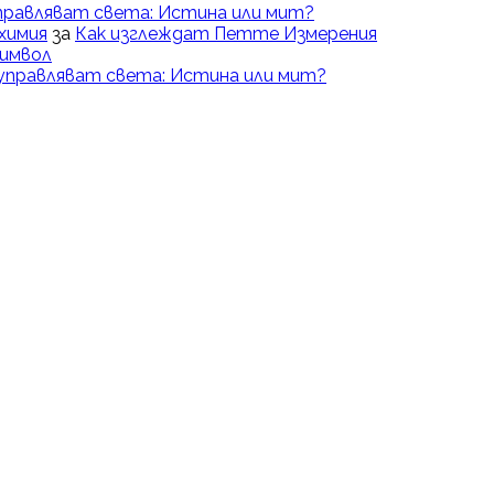
правляват света: Истина или мит?
химия
за
Как изглеждат Петте Измерения
Символ
управляват света: Истина или мит?