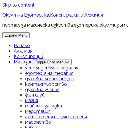
Skip to content
Окултна Езотерика,Конспирации и Алхимия
портал за магически изкуства,езотерика,окултизъм 
Expand Menu
Начало
Алхимия
Конспирации
Магазин
Toggle Child Menu
ясновидство и гадания
езотерична терапия
духовна литература
контактьорство
духовни учения
фън шуй
магия
тайни и загадки
медитация
астрология и нумерология
масонство
кабала