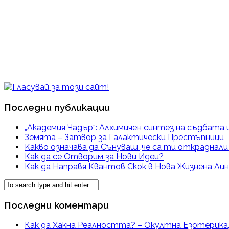
Последни публикации
„Академия Чадър“: Алхимичен синтез на съдбата 
Земята – Затвор за Галактически Престъпници
Kакво означава да Сънуваш ,че са ти откраднал
Как да се Отворим за Нови Идеи?
Как да Направя Квантов Скок в Нова Жизнена Лин
Последни коментари
Как да Хакна Реалността? – Окултна Езотерика,