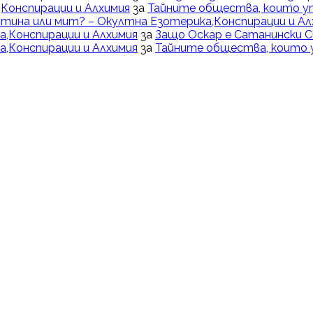
Конспирации и Алхимия
за
Тайните общества, които у
тина или мит? – Окултна Езотерика,Конспирации и Ал
,Конспирации и Алхимия
за
Защо Оскар е Сатанински 
,Конспирации и Алхимия
за
Тайните общества, които 