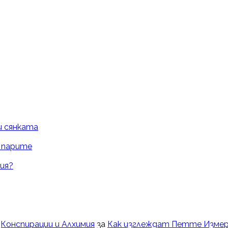
и сянката
и парите
ия?
Конспирации и Алхимия
за
Как изглеждат Петте Измер