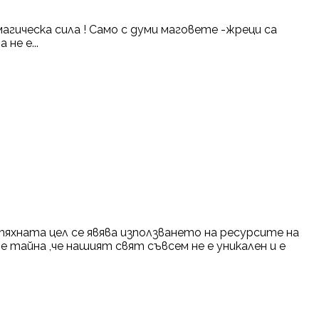
агическа сила ! Само с думи маговете -жреци са
не е...
тяхната цел се явява използването на ресурсите на
 тайна ,че нашият свят съвсем не е уникален и е