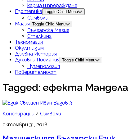
карма и прераждане
Езотерика
Toggle Child Menu
Символи
Магия
Toggle Child Menu
Българска Магия
Сталкинг
Техномагия
Окултизъм
Древна История
Духовни Послания
Toggle Child Menu
Нумерология
Поверителност
Tagged:
ефекта Мандела
3
Конспирации
/
Символи
октомври 31, 2018
Магическият Български Език