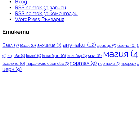
Вход
RSS поток за записи
RSS поток за коментари
WordPress България
Етикети
анунаки
(12)
Баал
(7)
алхимия
(7)
Ваал
(6)
баене
(6)
арийци
(5)
магия
(4
колобри
(6)
маг
(6)
(5)
кодове
(5)
колоб
(5)
колобър
(5)
портал
(9)
вселени
(6)
преражд
паралелни светове
(5)
портали
(5)
церн
(9)