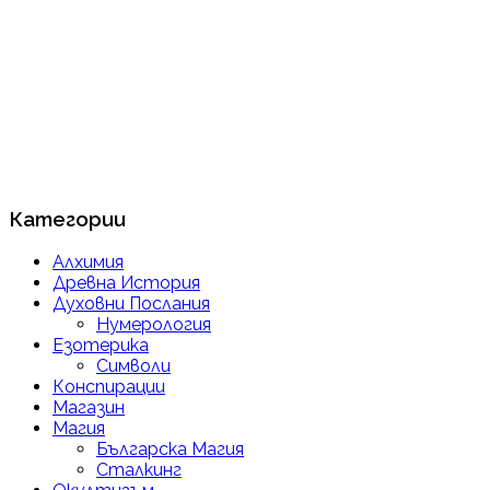
Категории
Алхимия
Древна История
Духовни Послания
Нумерология
Езотерика
Символи
Конспирации
Магазин
Магия
Българска Магия
Сталкинг