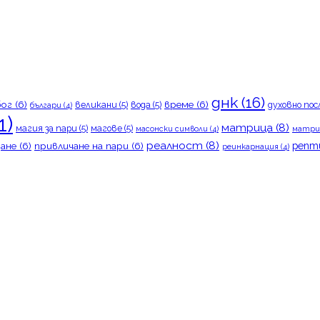
днк
(16)
бог
(6)
време
(6)
великани
(5)
вода
(5)
духовно пос
българи
(4)
1)
матрица
(8)
магия за пари
(5)
магове
(5)
масонски символи
(4)
матри
реалност
(8)
репт
ане
(6)
привличане на пари
(6)
реинкарнация
(4)