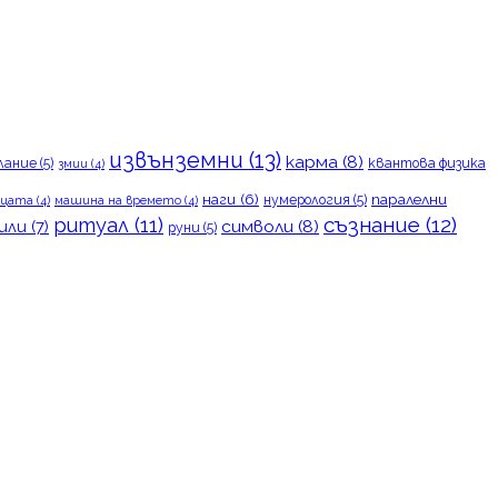
извънземни
(13)
карма
(8)
лание
(5)
квантова физика
змии
(4)
наги
(6)
паралелни
нумерология
(5)
цата
(4)
машина на времето
(4)
съзнание
(12)
ритуал
(11)
символи
(8)
или
(7)
руни
(5)