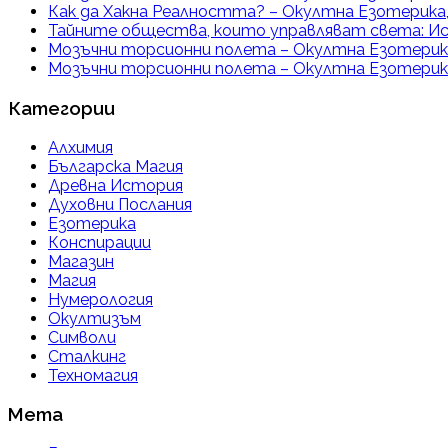
Как да Хакна Реалността? – Окултна Езотерика,
Тайните общества, които управляват света: Ис
Мозъчни торсионни полета – Окултна Езотерика
Мозъчни торсионни полета – Окултна Езотерика
Категории
Алхимия
Българска Магия
Древна История
Духовни Послания
Езотерика
Конспирации
Магазин
Магия
Нумерология
Окултизъм
Символи
Сталкинг
Техномагия
Мета