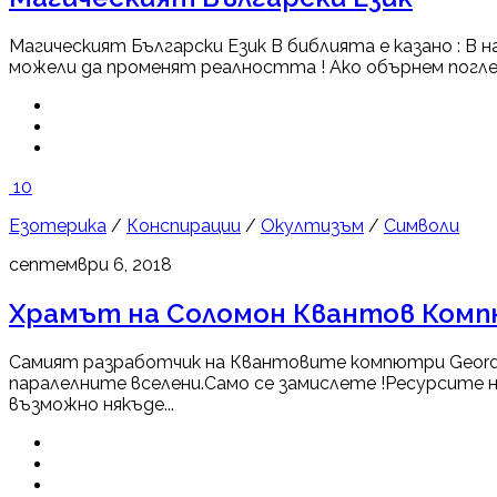
Магическият Български Език В библията е казано : В н
можели да променят реалността ! Ако обърнем поглед 
10
Езотерика
/
Конспирации
/
Окултизъм
/
Символи
септември 6, 2018
Храмът на Соломон Квантов Комп
Самият разработчик на Квантовите компютри Geordie 
паралелните вселени.Само се замислете !Ресурсите н
възможно някъде...