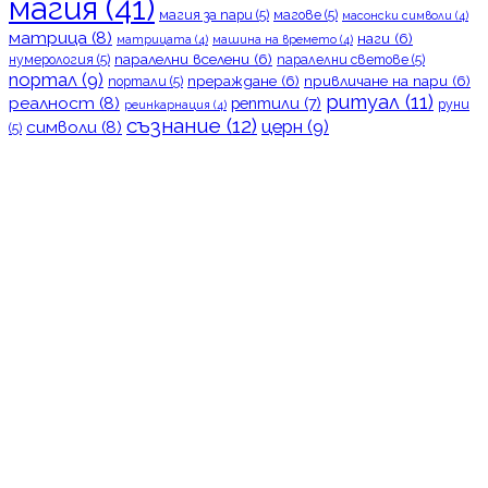
магия
(41)
магия за пари
(5)
магове
(5)
масонски символи
(4)
матрица
(8)
наги
(6)
матрицата
(4)
машина на времето
(4)
паралелни вселени
(6)
нумерология
(5)
паралелни светове
(5)
портал
(9)
прераждане
(6)
привличане на пари
(6)
портали
(5)
ритуал
(11)
реалност
(8)
рептили
(7)
руни
реинкарнация
(4)
съзнание
(12)
церн
(9)
символи
(8)
(5)