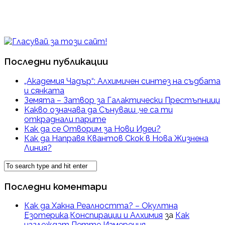
Последни публикации
„Академия Чадър“: Алхимичен синтез на съдбата
и сянката
Земята – Затвор за Галактически Престъпници
Kакво означава да Сънуваш ,че са ти
откраднали парите
Как да се Отворим за Нови Идеи?
Как да Направя Квантов Скок в Нова Жизнена
Линия?
Последни коментари
Как да Хакна Реалността? – Окултна
Езотерика,Конспирации и Алхимия
за
Как
изглеждат Петте Измерения