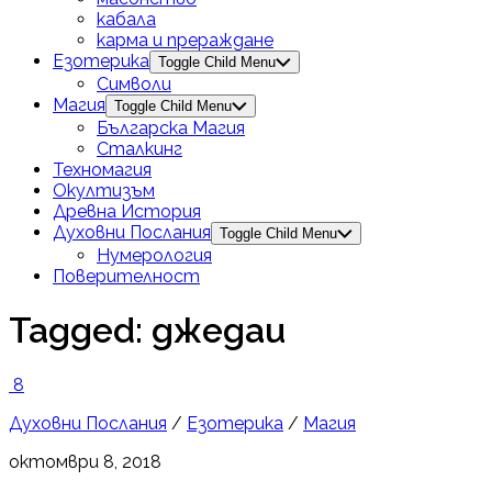
кабала
карма и прераждане
Езотерика
Toggle Child Menu
Символи
Магия
Toggle Child Menu
Българска Магия
Сталкинг
Техномагия
Окултизъм
Древна История
Духовни Послания
Toggle Child Menu
Нумерология
Поверителност
Tagged:
джедаи
8
Духовни Послания
/
Езотерика
/
Магия
октомври 8, 2018