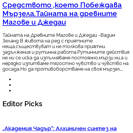
Средството ,което Побеждава
Мързела.Тайната на древните
Магове и Джедаи
Тайната на Древните Магове и Джедаи -Вадим
Зеланд В живота на ред с приятните
неща,съществуват и не толкова приятни
задължения и рутинна работа.Рутинните действия
не ни се иска да изпълняваме постоянно,мързи ни,а и
нерядко изпитваме тягостно чувство и чувство на
досада.Но да противоборстваме на своя мързел...
Editor Picks
„Академия Чадър“: Алхимичен синтез на