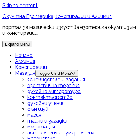
Skip to content
Окултна Езотерика,Конспирации и Алхимия
портал за магически изкуства,езотерика,окултизъм
и конспирации
Expand Menu
Начало
Алхимия
Конспирации
Магазин
Toggle Child Menu
ясновидство и гадания
езотерична терапия
духовна литература
контактьорство
духовни учения
фън шуй
магия
тайни и загадки
медитация
астрология и нумерология
масонство