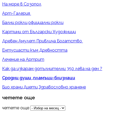
На море в Созопол
Арт-Галерия
Бални рокли,официални рокли
Картини от Български Художници
Древен Амулет Привлича Богатство
Ентусиасти към Древността
Лечение на Артрит
Как да изкарам допълнителни 350 лева на ден ?
Сродни души ,пламъци-близнаци
Био храни,Диети,Здравословно хранене
четете още
четете още