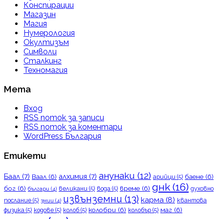
Конспирации
Магазин
Магия
Нумерология
Окултизъм
Символи
Сталкинг
Техномагия
Мета
Вход
RSS поток за записи
RSS поток за коментари
WordPress България
Етикети
анунаки
(12)
Баал
(7)
алхимия
(7)
Ваал
(6)
баене
(6)
арийци
(5)
днк
(16)
бог
(6)
време
(6)
великани
(5)
вода
(5)
духовно
българи
(4)
извънземни
(13)
карма
(8)
послание
(5)
квантова
змии
(4)
колобри
(6)
маг
(6)
физика
(5)
кодове
(5)
колоб
(5)
колобър
(5)