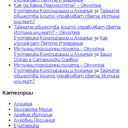
Как да Хакна Реалността? – Окултна
Езотерика,Конспирации и Алхимия
за
Тайните
общества, които управляват света: Истина
или мит?
Тайните общества, които управляват света:
Истина или мит? – Окултна
Езотерика,Конспирации и Алхимия
за
Как
изглеждат Петте Измерения
Мозъчни торсионни полета – Окултна
Езотерика,Конспирации и Алхимия
за
Защо
Оскар е Сатанински Символ
Мозъчни торсионни полета – Окултна
Езотерика,Конспирации и Алхимия
за
Тайните
общества, които управляват света: Истина
или мит?
Категории
Алхимия
Българска Магия
Древна История
Духовни Послания
Езотерика