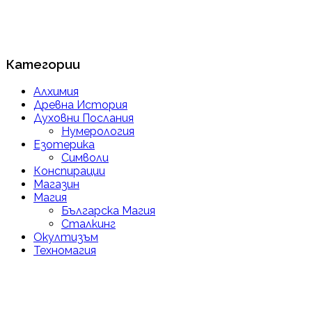
Категории
Алхимия
Древна История
Духовни Послания
Нумерология
Езотерика
Символи
Конспирации
Магазин
Магия
Българска Магия
Сталкинг
Окултизъм
Техномагия