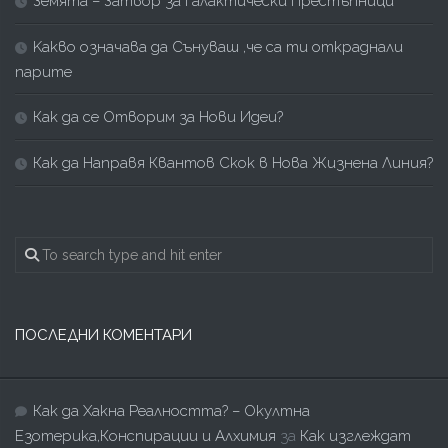
Земята – Затвор за Галактически Престъпници
Kакво означава да Сънуваш ,че са ти откраднали
парите
Как да се Отворим за Нови Идеи?
Как да Направя Квантов Скок в Нова Жизнена Линия?
ПОСЛЕДНИ КОМЕНТАРИ
Как да Хакна Реалността? – Окултна
Езотерика,Конспирации и Алхимия
за
Как изглеждат