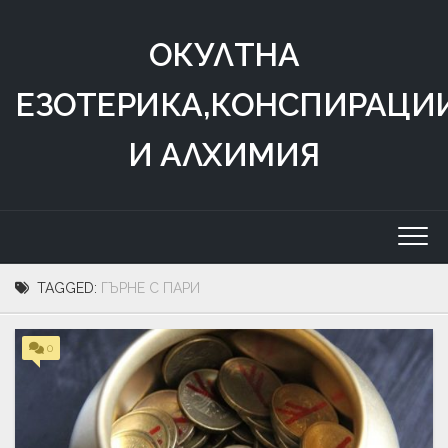
Skip
to
ОКУЛТНА
content
ЕЗОТЕРИКА,КОНСПИРАЦИ
И АЛХИМИЯ
TAGGED:
ГЪРНЕ С ПАРИ
0