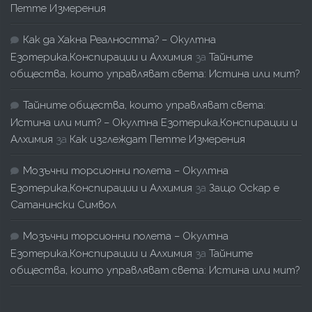
Петте Измерения
Как да Хакна Реалността? – Окултна
Езотерика,Конспирации и Алхимия
за
Тайните
общества, които управляват света: Истина или мит?
Тайните общества, които управляват света:
Истина или мит? – Окултна Езотерика,Конспирации и
Алхимия
за
Как изглеждат Петте Измерения
Мозъчни торсионни полета – Окултна
Езотерика,Конспирации и Алхимия
за
Защо Оскар е
Сатанински Символ
Мозъчни торсионни полета – Окултна
Езотерика,Конспирации и Алхимия
за
Тайните
общества, които управляват света: Истина или мит?