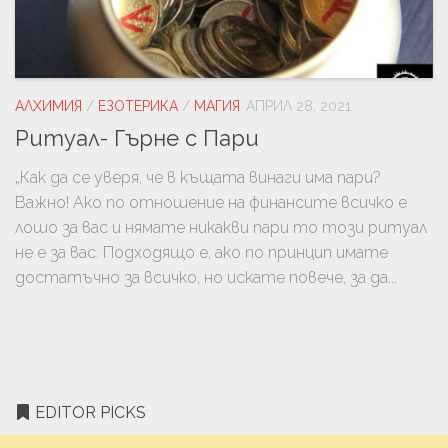
АЛХИМИЯ
/
ЕЗОТЕРИКА
/
МАГИЯ
АПРИЛ 28, 2021
Ритуал- Гърне с Пари
„Как да се уверя, че в къщата винаги има пари?
Важно! Ако по отношение на финансите всичко е
лошо за вас и нямате никакви пари то този ритуал
не е за вас. Подходящо е, ако по принцип имате
достатъчно за всичко, но искате повече, за да...
EDITOR PICKS