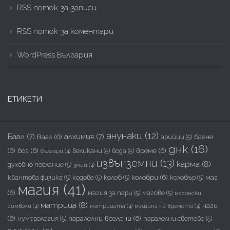
RSS поток за записи
RSS поток за коментари
WordPress България
ЕТИКЕТИ
анунаки
(12)
Баал
(7)
алхимия
(7)
Ваал
(6)
баене
арийци
(5)
днк
(16)
(6)
бог
(6)
време
(6)
великани
(5)
вода
(5)
българи
(4)
извънземни
(13)
карма
(8)
духовно послание
(5)
змии
(4)
колобри
(6)
маг
квантова физика
(5)
кодове
(5)
колоб
(5)
колобър
(5)
магия
(41)
(6)
магия за пари
(5)
магове
(5)
масонски
матрица
(8)
наги
символи
(4)
матрицата
(4)
машина на времето
(4)
(6)
паралелни вселени
(6)
нумерология
(5)
паралелни светове
(5)