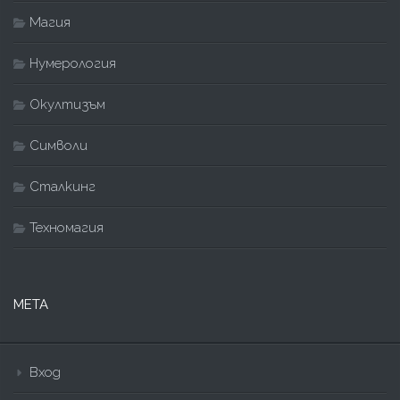
Магия
Нумерология
Окултизъм
Символи
Сталкинг
Техномагия
МЕТА
Вход