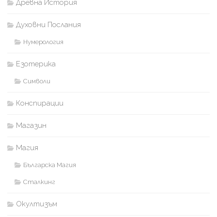
Древна История
Духовни Послания
Нумерология
Езотерика
Символи
Конспирации
Магазин
Магия
Българска Магия
Сталкинг
Окултизъм