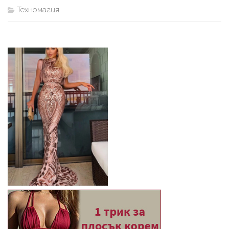
Техномагия