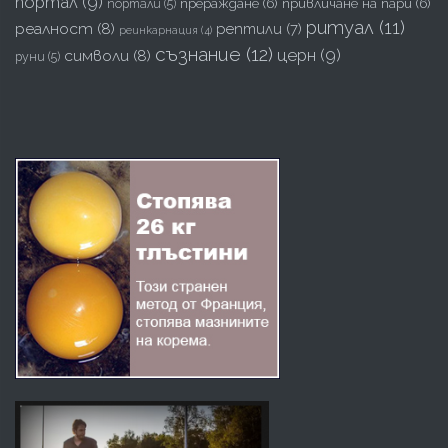
портал
(9)
прераждане
(6)
привличане на пари
(6)
портали
(5)
ритуал
(11)
реалност
(8)
рептили
(7)
реинкарнация
(4)
съзнание
(12)
церн
(9)
символи
(8)
руни
(5)