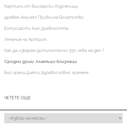
Картини от Български Художници
Древен Амулет Привлича Богатство
Ентусиасти към Древността
Лечение на Артрит
Как да изкарам допълнителни 350 лева на ден ?
Сродни души ,пламъци-близнаци
Био храни,Диети,Здравословно хранене
ЧЕТЕТЕ ОЩЕ