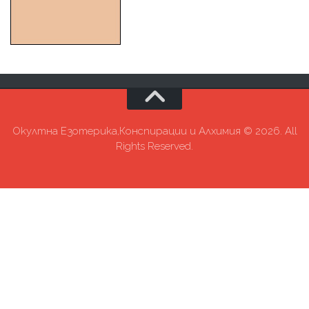
Окултна Езотерика,Конспирации и Алхимия © 2026. All
Rights Reserved.