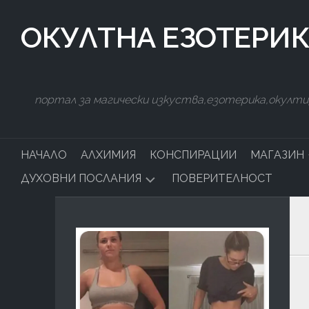
Skip
to
ОКУЛТНА ЕЗОТЕРИ
content
портал за магически изкуства,езотерика,окулти
НАЧАЛО
АЛХИМИЯ
КОНСПИРАЦИИ
МАГАЗИН
ДУХОВНИ ПОСЛАНИЯ
ПОВЕРИТЕЛНОСТ
ЯСНОВИ
И
НУМЕРОЛОГИЯ
ГАДАНИЯ
ЕЗОТЕРИ
ТЕРАПИЯ
ДУХОВН