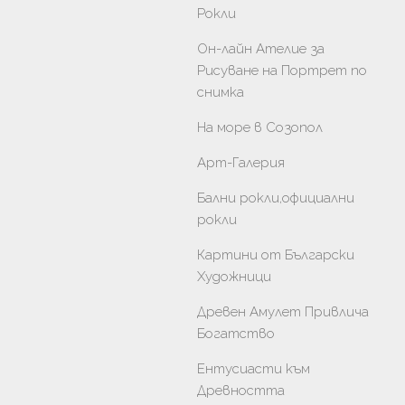
Рокли
Он-лайн Ателие за
Рисуване на Портрет по
снимка
На море в Созопол
Арт-Галерия
Бални рокли,официални
рокли
Картини от Български
Художници
Древен Амулет Привлича
Богатство
Ентусиасти към
Древността