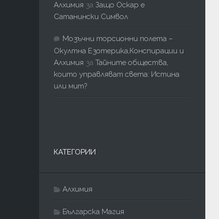
Алхимия
за
Защо Оскар е
Сатанински Символ
Мозъчни торсионни полета –
Окултна Езотерика,Конспирации и
Алхимия
за
Тайните общества,
които управляват света: Истина
или мит?
КАТЕГОРИИ
Алхимия
Българска Магия