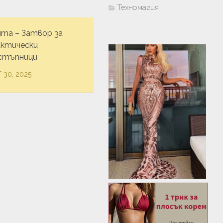
Техномагия
ята – Затвор за
актически
стъпници
 30, 2025