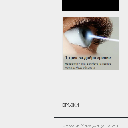
ВРЪЗКИ
Он-лайн Магазин за Бални