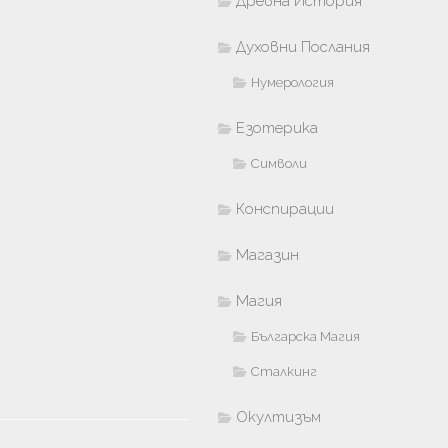
Древна История
Духовни Послания
Нумерология
Езотерика
Символи
Конспирации
Магазин
Магия
Българска Магия
Сталкинг
Окултизъм