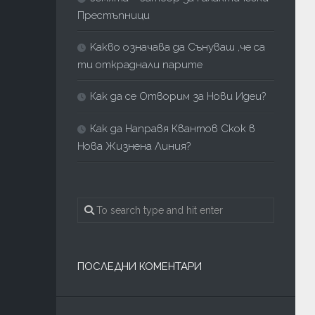
Престъпници
Kакво означава да Сънуваш ,че са
ти откраднали парите
Как да се Отворим за Нови Идеи?
Как да Направя Квантов Скок в
Нова Жизнена Линия?
ПОСЛЕДНИ КОМЕНТАРИ