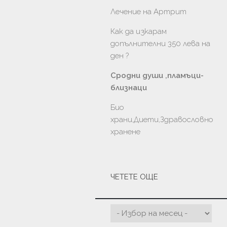
Лечение на Артрит
Как да изкарам
допълнителни 350 лева на
ден ?
Сродни души ,пламъци-
близнаци
Био
храни,Диети,Здравословно
хранене
ЧЕТЕТЕ ОЩЕ