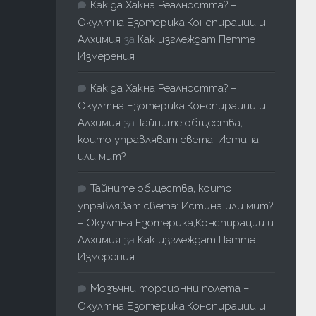
Как да Хакна Реалността? –
Окултна Езотерика,Конспирации и
Алхимия
за
Как изглеждат Петте
Измерения
Как да Хакна Реалността? –
Окултна Езотерика,Конспирации и
Алхимия
за
Тайните общества,
които управляват света: Истина
или мит?
Тайните общества, които
управляват света: Истина или мит?
– Окултна Езотерика,Конспирации и
Алхимия
за
Как изглеждат Петте
Измерения
Мозъчни торсионни полета –
Окултна Езотерика,Конспирации и