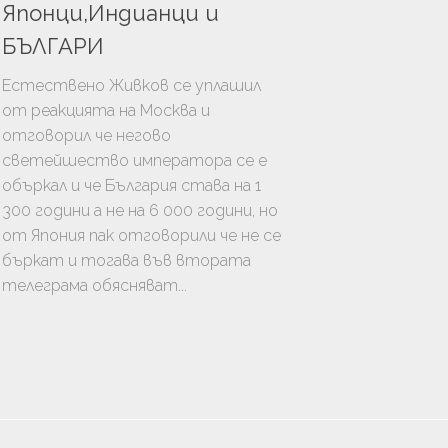
УРА
Японци,Индианци и
БЪЛГАРИ
ТЬОРСТВО
И
Естествено Живков се уплашил
от реакцията на Москва и
отговорил че негово
светейшество императора се е
объркал и че България става на 1
300 години а не на 6 000 години, но
от Япония пак отговорили че не се
бъркат и тогава във втората
телеграма обясняват...
ЦИЯ
ГИЯ
ЛОГИЯ