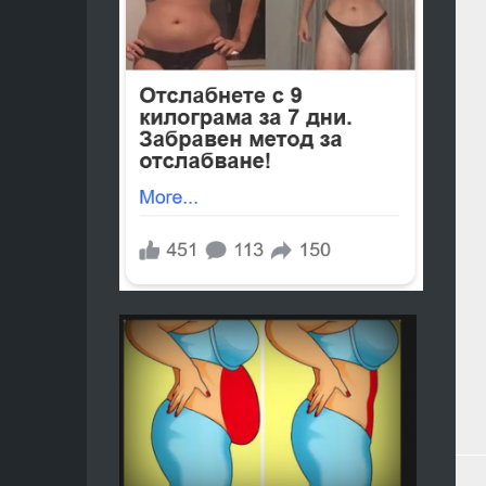
ЛИТЕРАТ
КОНТАК
ДУХОВН
УЧЕНИЯ
ФЪН
ШУЙ
МАГИЯ
ТАЙНИ
И
ЗАГАДКИ
МЕДИТА
АСТРОЛО
И
НУМЕРО