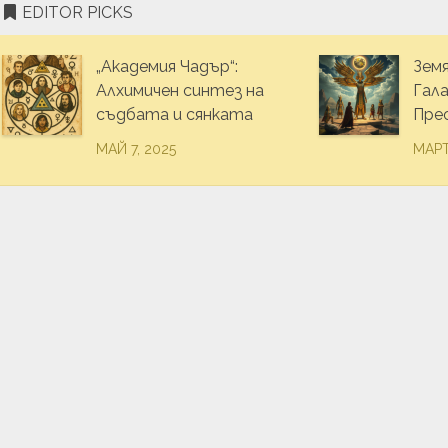
ТВО
EDITOR PICKS
„Академия Чадър“:
Зем
Алхимичен синтез на
Гал
съдбата и сянката
Пре
АНЕ
МАЙ 7, 2025
МАРТ