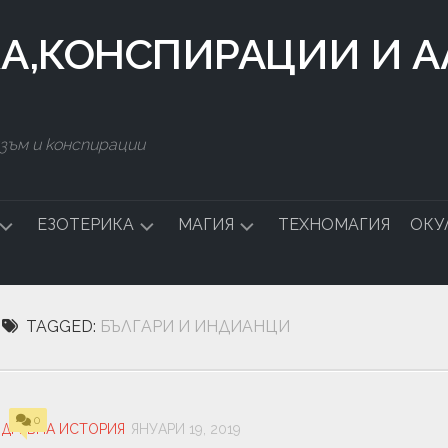
КА,КОНСПИРАЦИИ И 
зъм и конспирации
ЕЗОТЕРИКА
МАГИЯ
ТЕХНОМАГИЯ
ОКУ
ДСТВО
СИМВОЛИ
БЪЛГАРСКА
МАГИЯ
TAGGED:
БЪЛГАРИ И ИНДИАНЦИ
СТАЛКИНГ
ЧНА
0
А
ДРЕВНА ИСТОРИЯ
ЯНУАРИ 19, 2019