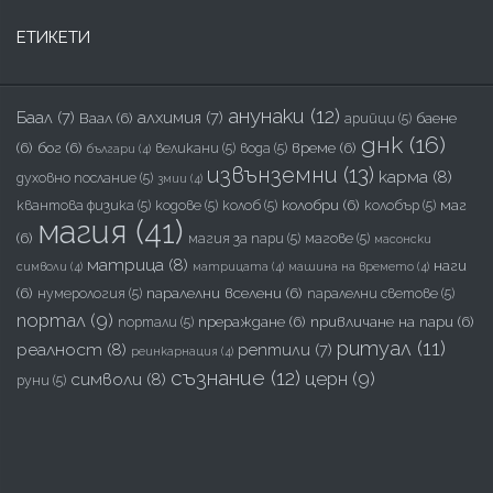
ЕТИКЕТИ
анунаки
(12)
Баал
(7)
алхимия
(7)
Ваал
(6)
баене
арийци
(5)
днк
(16)
(6)
бог
(6)
време
(6)
великани
(5)
вода
(5)
българи
(4)
извънземни
(13)
карма
(8)
духовно послание
(5)
змии
(4)
колобри
(6)
маг
квантова физика
(5)
кодове
(5)
колоб
(5)
колобър
(5)
магия
(41)
(6)
магия за пари
(5)
магове
(5)
масонски
матрица
(8)
наги
символи
(4)
матрицата
(4)
машина на времето
(4)
(6)
паралелни вселени
(6)
нумерология
(5)
паралелни светове
(5)
портал
(9)
прераждане
(6)
привличане на пари
(6)
портали
(5)
ритуал
(11)
реалност
(8)
рептили
(7)
реинкарнация
(4)
съзнание
(12)
церн
(9)
символи
(8)
руни
(5)