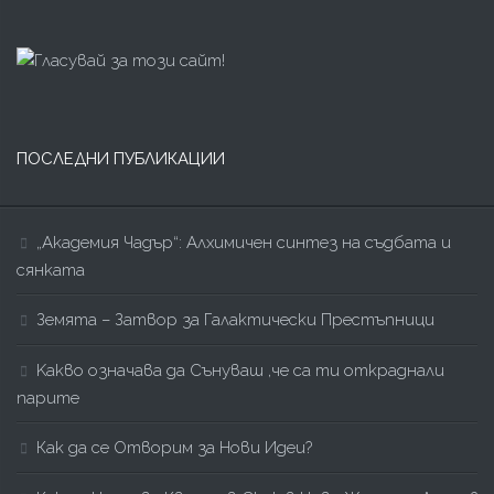
ПОСЛЕДНИ ПУБЛИКАЦИИ
„Академия Чадър“: Алхимичен синтез на съдбата и
сянката
Земята – Затвор за Галактически Престъпници
Kакво означава да Сънуваш ,че са ти откраднали
парите
Как да се Отворим за Нови Идеи?