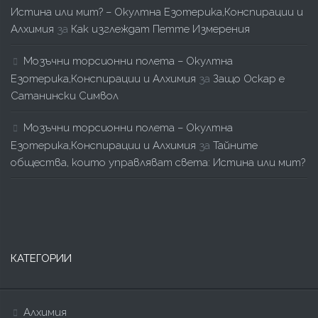
Истина или мит? – Окултна Езотерика,Конспирации и
Алхимия
за
Как изглеждат Петте Измерения
Мозъчни торсионни полета – Окултна
Езотерика,Конспирации и Алхимия
за
Защо Оскар е
Сатанински Символ
Мозъчни торсионни полета – Окултна
Езотерика,Конспирации и Алхимия
за
Тайните
общества, които управляват света: Истина или мит?
КАТЕГОРИИ
Алхимия