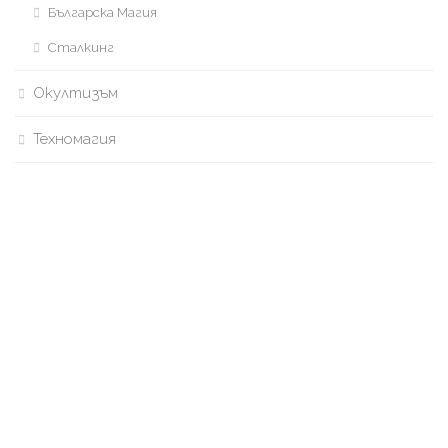
Българска Магия
Сталкинг
Окултизъм
Техномагия