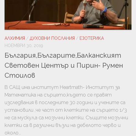
АЛХИМИЯ
/
ДУХОВНИ ПОСЛАНИЯ
/
ЕЗОТЕРИКА
НОЕМВРИ 30, 2019
България,Българите,Балканският
Световен Център и Пирин- Румен
Стоилов
В САЩ има институт Heartmath- Институт за
Математика на сърцето,където се правят
изследвания в последните 30 години и учените са
установили ,че част от клетките на сърцето 1/3
не са мускул,а са мозъчни клетки. Същите мозъчни
клетки са в различни възли на дебелото черво и
около...