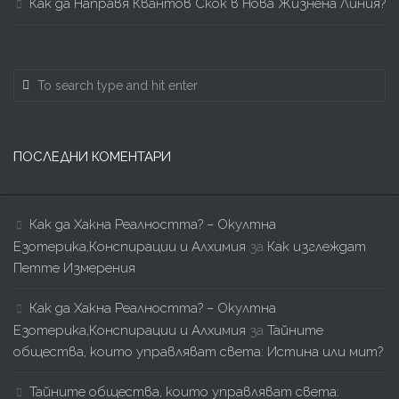
Как да Направя Квантов Скок в Нова Жизнена Линия?
ПОСЛЕДНИ КОМЕНТАРИ
Как да Хакна Реалността? – Окултна
Езотерика,Конспирации и Алхимия
за
Как изглеждат
Петте Измерения
Как да Хакна Реалността? – Окултна
Езотерика,Конспирации и Алхимия
за
Тайните
общества, които управляват света: Истина или мит?
Тайните общества, които управляват света: