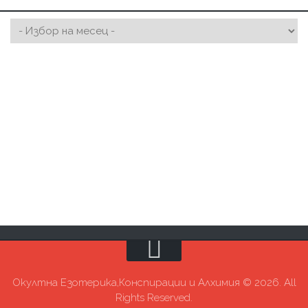
Окултна Езотерика,Конспирации и Алхимия © 2026. All
Rights Reserved.