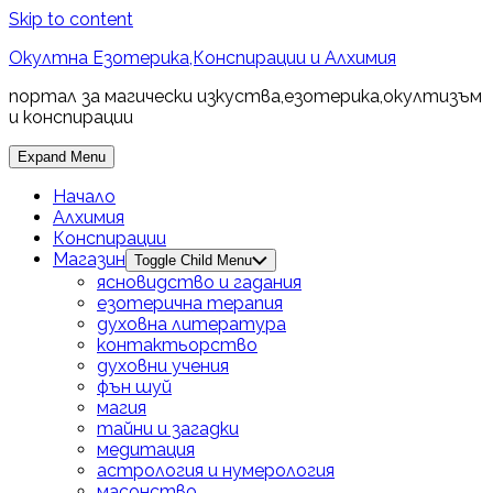
Skip to content
Окултна Езотерика,Конспирации и Алхимия
портал за магически изкуства,езотерика,окултизъм
и конспирации
Expand Menu
Начало
Алхимия
Конспирации
Магазин
Toggle Child Menu
ясновидство и гадания
езотерична терапия
духовна литература
контактьорство
духовни учения
фън шуй
магия
тайни и загадки
медитация
астрология и нумерология
масонство