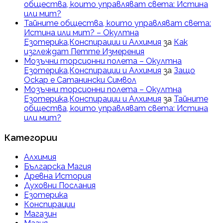
общества, които управляват света: Истина
или мит?
Тайните общества, които управляват света:
Истина или мит? – Окултна
Езотерика,Конспирации и Алхимия
за
Как
изглеждат Петте Измерения
Мозъчни торсионни полета – Окултна
Езотерика,Конспирации и Алхимия
за
Защо
Оскар е Сатанински Символ
Мозъчни торсионни полета – Окултна
Езотерика,Конспирации и Алхимия
за
Тайните
общества, които управляват света: Истина
или мит?
Категории
Алхимия
Българска Магия
Древна История
Духовни Послания
Езотерика
Конспирации
Магазин