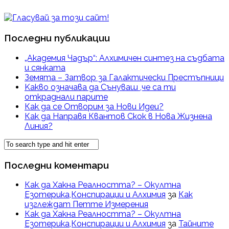
Последни публикации
„Академия Чадър“: Алхимичен синтез на съдбата
и сянката
Земята – Затвор за Галактически Престъпници
Kакво означава да Сънуваш ,че са ти
откраднали парите
Как да се Отворим за Нови Идеи?
Как да Направя Квантов Скок в Нова Жизнена
Линия?
Последни коментари
Как да Хакна Реалността? – Окултна
Езотерика,Конспирации и Алхимия
за
Как
изглеждат Петте Измерения
Как да Хакна Реалността? – Окултна
Езотерика,Конспирации и Алхимия
за
Тайните