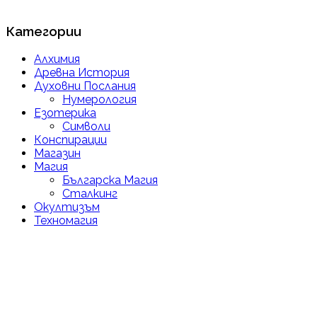
Категории
Алхимия
Древна История
Духовни Послания
Нумерология
Езотерика
Символи
Конспирации
Магазин
Магия
Българска Магия
Сталкинг
Окултизъм
Техномагия