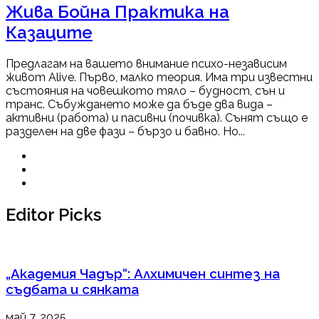
Жива Бойна Практика на
Казаците
Предлагам на вашето внимание психо-независим
живот Alive. Първо, малко теория. Има три известни
състояния на човешкото тяло – будност, сън и
транс. Събуждането може да бъде два вида –
активни (работа) и пасивни (почивка). Сънят също е
разделен на две фази – бързо и бавно. Но...
Editor Picks
„Академия Чадър“: Алхимичен синтез на
съдбата и сянката
май 7, 2025