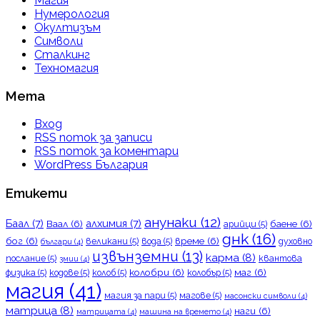
Магия
Нумерология
Окултизъм
Символи
Сталкинг
Техномагия
Мета
Вход
RSS поток за записи
RSS поток за коментари
WordPress България
Етикети
анунаки
(12)
Баал
(7)
алхимия
(7)
Ваал
(6)
баене
(6)
арийци
(5)
днк
(16)
бог
(6)
време
(6)
великани
(5)
вода
(5)
духовно
българи
(4)
извънземни
(13)
карма
(8)
послание
(5)
квантова
змии
(4)
колобри
(6)
маг
(6)
физика
(5)
кодове
(5)
колоб
(5)
колобър
(5)
магия
(41)
магия за пари
(5)
магове
(5)
масонски символи
(4)
матрица
(8)
наги
(6)
матрицата
(4)
машина на времето
(4)