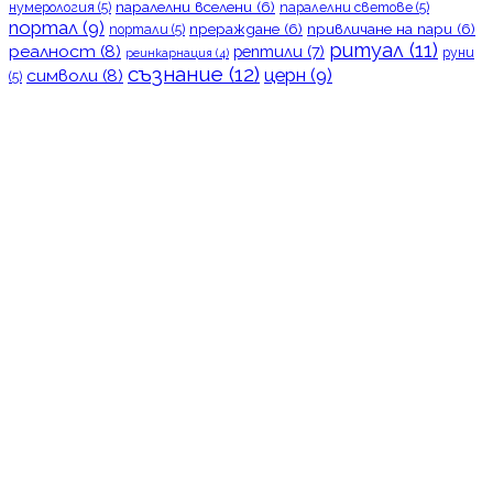
паралелни вселени
(6)
нумерология
(5)
паралелни светове
(5)
портал
(9)
прераждане
(6)
привличане на пари
(6)
портали
(5)
ритуал
(11)
реалност
(8)
рептили
(7)
руни
реинкарнация
(4)
съзнание
(12)
церн
(9)
символи
(8)
(5)