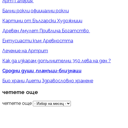
Арт-Галерия
Бални рокли,официални рокли
Картини от Български Художници
Древен Амулет Привлича Богатство
Ентусиасти към Древността
Лечение на Артрит
Как да изкарам допълнителни 350 лева на ден ?
Сродни души ,пламъци-близнаци
Био храни,Диети,Здравословно хранене
четете още
четете още