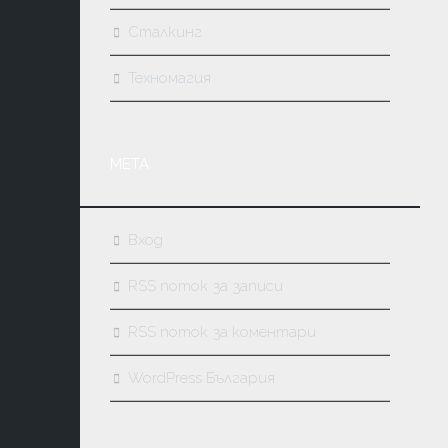
Сталкинг
Техномагия
МЕТА
Вход
RSS поток за записи
RSS поток за коментари
WordPress България