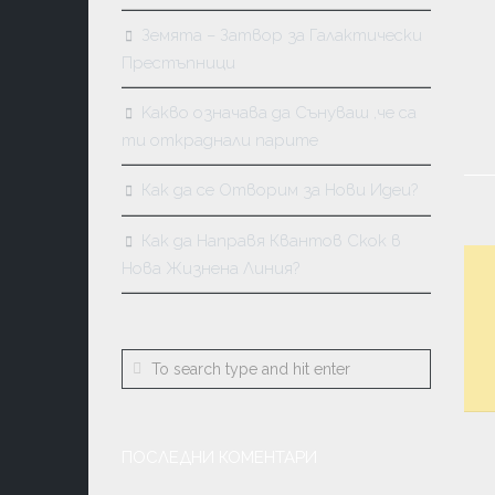
МАСОНС
Земята – Затвор за Галактически
КАБАЛА
Престъпници
КАРМА
Kакво означава да Сънуваш ,че са
И
ПРЕРАЖД
ти откраднали парите
Как да се Отворим за Нови Идеи?
Как да Направя Квантов Скок в
Нова Жизнена Линия?
ПОСЛЕДНИ КОМЕНТАРИ