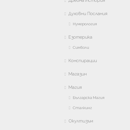
Древна История
Духовни Послания
Нумерология
Езотерика
Символи
Конспирации
Магазин
Магия
Българска Магия
Сталкинг
Окултизъм