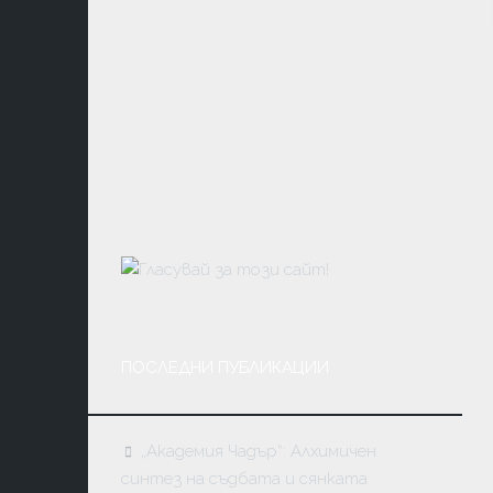
ЛИТЕРАТ
КОНТАК
ДУХОВН
УЧЕНИЯ
ФЪН
ШУЙ
МАГИЯ
ТАЙНИ
И
ЗАГАДКИ
МЕДИТА
ПОСЛЕДНИ ПУБЛИКАЦИИ
АСТРОЛО
И
НУМЕРО
„Академия Чадър“: Алхимичен
синтез на съдбата и сянката