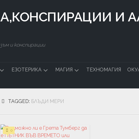
КА,КОНСПИРАЦИИ И 
зъм и конспирации
ЕЗОТЕРИКА
МАГИЯ
ТЕХНОМАГИЯ
ОКУ
ДСТВО
СИМВОЛИ
БЪЛГАРСКА
МАГИЯ
TAGGED:
БЛЪДИ МЕРИ
СТАЛКИНГ
ЧНА
0
А