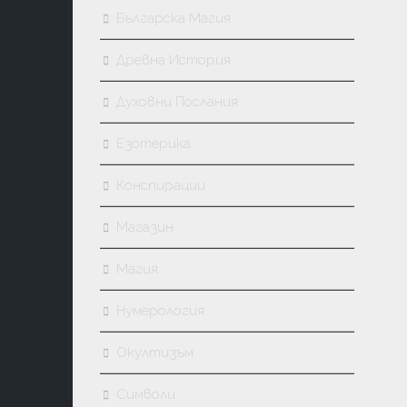
Българска Магия
Древна История
Духовни Послания
Езотерика
Конспирации
Магазин
Магия
Нумерология
Окултизъм
Символи