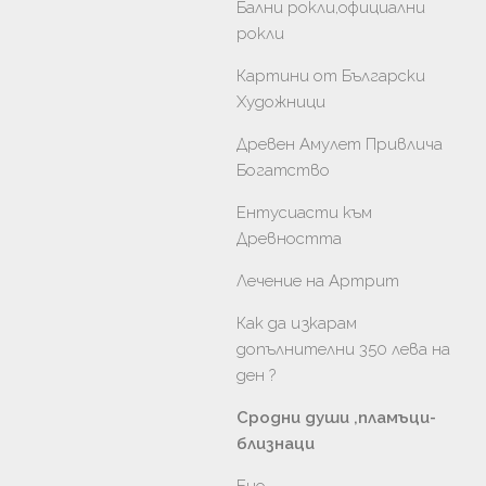
Бални рокли,официални
рокли
Картини от Български
Художници
Древен Амулет Привлича
Богатство
Ентусиасти към
Древността
Лечение на Артрит
Как да изкарам
допълнителни 350 лева на
ден ?
Сродни души ,пламъци-
близнаци