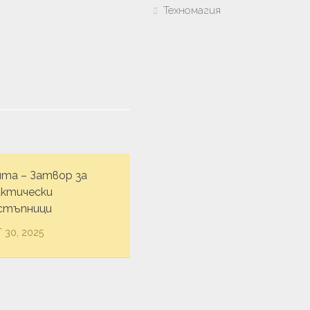
Техномагия
ята – Затвор за
актически
стъпници
 30, 2025