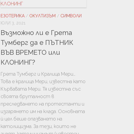
УРА
ТЬОРСТВО
ЕЗОТЕРИКА
/
ОКУЛТИЗЪМ
/
СИМВОЛИ
ЮЛИ 3, 2021
И
Възможно ли е Грета
Тумберг да е ПЪТНИК
ВЪВ ВРЕМЕТО или
КЛОНИНГ?
Грета Тумберг и Кралица Мери…
Това е кралица Мери, известна като
Кървавата Мери. Тя известна със
своята бруталност в
ЦИЯ
преследването на протестанти и
ГИЯ
изгарянето им на клада. Основната
ѝ цел беше опазването на
ЛОГИЯ
католицизма. За тези, които не
знаят, католицизмът (известен