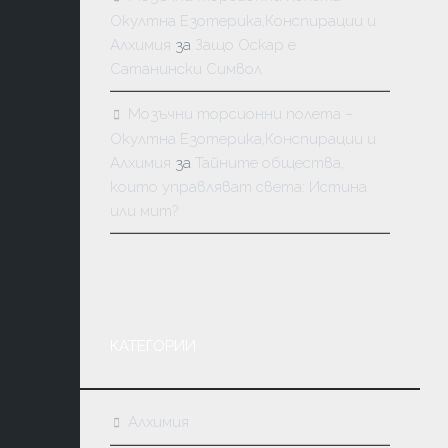
Окултна Езотерика,Конспирации и
Алхимия
за
Защо Оскар е
Сатанински Символ
Мозъчни торсионни полета –
Окултна Езотерика,Конспирации и
Алхимия
за
Тайните общества,
които управляват света: Истина
или мит?
КАТЕГОРИИ
Алхимия