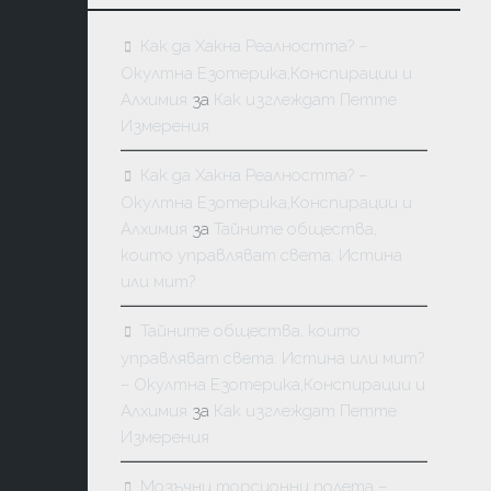
Как да Хакна Реалността? –
Окултна Езотерика,Конспирации и
Алхимия
за
Как изглеждат Петте
Измерения
Как да Хакна Реалността? –
Окултна Езотерика,Конспирации и
Алхимия
за
Тайните общества,
които управляват света: Истина
или мит?
Тайните общества, които
управляват света: Истина или мит?
– Окултна Езотерика,Конспирации и
Алхимия
за
Как изглеждат Петте
Измерения
Мозъчни торсионни полета –