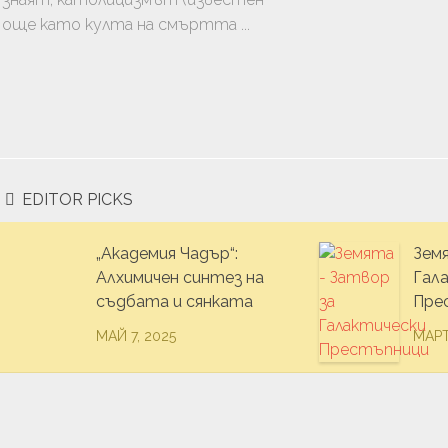
ТВО
още като култа на смъртта ...
АНЕ
EDITOR PICKS
„Академия Чадър“:
Зем
Алхимичен синтез на
Гал
съдбата и сянката
Пре
МАЙ 7, 2025
МАРТ