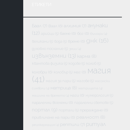
ЕТИКЕТИ
анунаки
Баал
(7)
алхимия
(7)
Ваал
(6)
(12)
баене
(6)
бог
(6)
арийци
(5)
българи
(4)
днк
(16)
време
(6)
великани
(5)
вода
(5)
духовно послание
(5)
змии
(4)
извънземни
(13)
карма
(8)
квантова физика
(5)
кодове
(5)
колоб
(5)
магия
колобри
(6)
маг
(6)
колобър
(5)
(41)
магия за пари
(5)
магове
(5)
масонски
матрица
(8)
символи
(4)
матрицата
(4)
наги
(6)
нумерология
(5)
машина на времето
(4)
паралелни вселени
(6)
паралелни светове
(5)
портал
(9)
прераждане
(6)
портали
(5)
реалност
(8)
привличане на пари
(6)
ритуал
рептили
(7)
реинкарнация
(4)