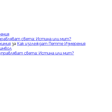
ения
правляват света: Истина или мит?
химия
за
Как изглеждат Петте Измерения
Символ
управляват света: Истина или мит?