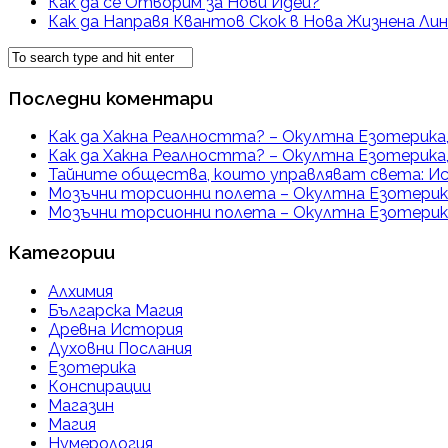
Как да се Отворим за Нови Идеи?
Как да Направя Квантов Скок в Нова Жизнена Лин
Последни коментари
Как да Хакна Реалността? – Окултна Езотерика,
Как да Хакна Реалността? – Окултна Езотерика,
Тайните общества, които управляват света: Ис
Мозъчни торсионни полета – Окултна Езотерика
Мозъчни торсионни полета – Окултна Езотерика
Категории
Алхимия
Българска Магия
Древна История
Духовни Послания
Езотерика
Конспирации
Магазин
Магия
Нумерология