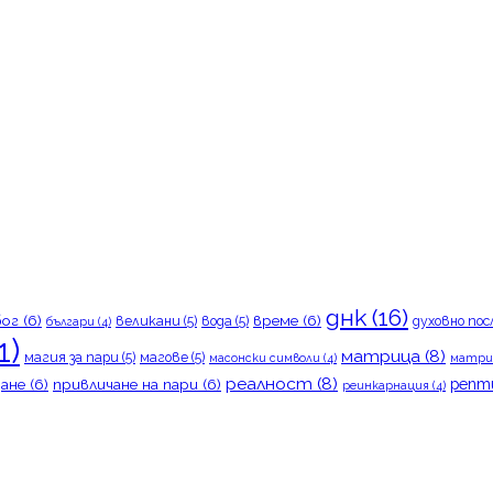
днк
(16)
бог
(6)
време
(6)
великани
(5)
вода
(5)
духовно пос
българи
(4)
1)
матрица
(8)
магия за пари
(5)
магове
(5)
масонски символи
(4)
матри
реалност
(8)
репт
ане
(6)
привличане на пари
(6)
реинкарнация
(4)