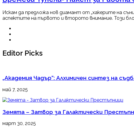
Искам да предложа нов диамант от „хакерите на сън
аспектите на първото и второто внимание. Този блок 
Editor Picks
„Академия Чадър“: Алхимичен синтез на съд
май 7, 2025
Земята – Затвор за Галактически Престъп
март 30, 2025