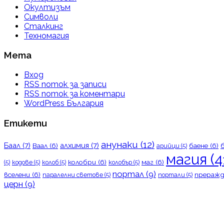
Окултизъм
Символи
Сталкинг
Техномагия
Мета
Вход
RSS поток за записи
RSS поток за коментари
WordPress България
Етикети
анунаки
(12)
Баал
(7)
алхимия
(7)
Ваал
(6)
баене
(6)
арийци
(5)
магия
(4
колобри
(6)
маг
(6)
(5)
кодове
(5)
колоб
(5)
колобър
(5)
портал
(9)
вселени
(6)
преражд
паралелни светове
(5)
портали
(5)
церн
(9)