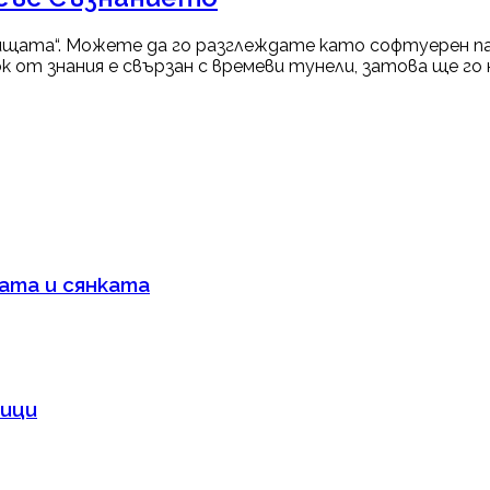
ищата“. Можете да го разглеждате като софтуерен па
от знания е свързан с времеви тунели, затова ще го на
бата и сянката
ници