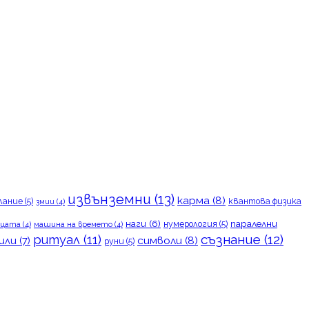
извънземни
(13)
карма
(8)
лание
(5)
квантова физика
змии
(4)
наги
(6)
паралелни
нумерология
(5)
цата
(4)
машина на времето
(4)
съзнание
(12)
ритуал
(11)
символи
(8)
или
(7)
руни
(5)