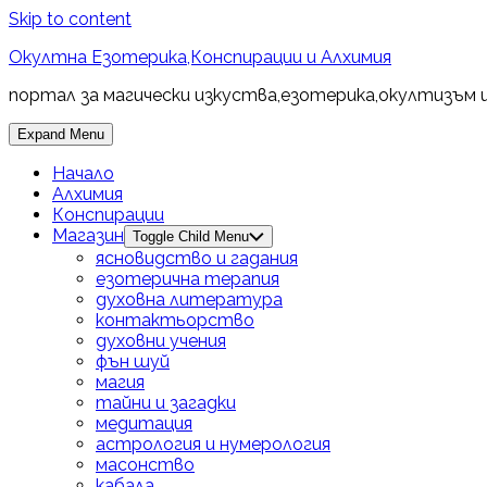
Skip to content
Окултна Езотерика,Конспирации и Алхимия
портал за магически изкуства,езотерика,окултизъм 
Expand Menu
Начало
Алхимия
Конспирации
Магазин
Toggle Child Menu
ясновидство и гадания
езотерична терапия
духовна литература
контактьорство
духовни учения
фън шуй
магия
тайни и загадки
медитация
астрология и нумерология
масонство
кабала