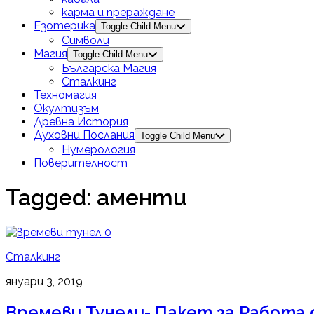
карма и прераждане
Езотерика
Toggle Child Menu
Символи
Магия
Toggle Child Menu
Българска Магия
Сталкинг
Техномагия
Окултизъм
Древна История
Духовни Послания
Toggle Child Menu
Нумерология
Поверителност
Tagged:
аменти
0
Сталкинг
януари 3, 2019
Времеви Тунели- Пакет за Работа