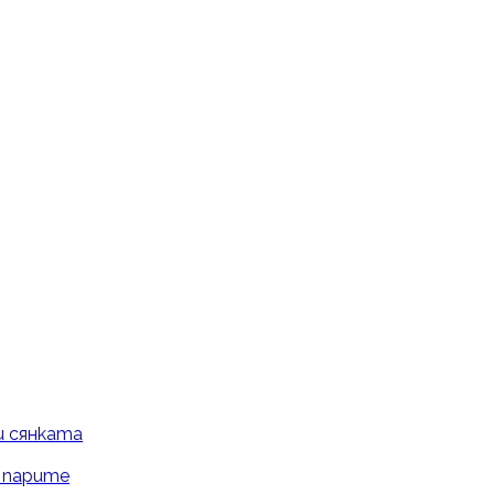
и сянката
и парите