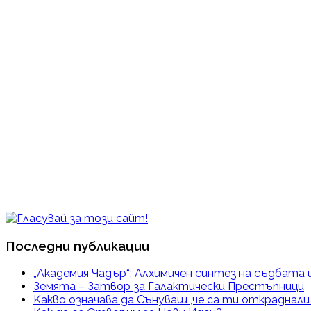
Последни публикации
„Академия Чадър“: Алхимичен синтез на съдбата 
Земята – Затвор за Галактически Престъпници
Kакво означава да Сънуваш ,че са ти откраднал