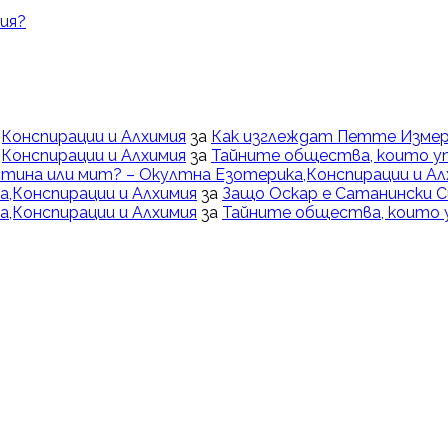
ия?
Конспирации и Алхимия
за
Как изглеждат Петте Измер
Конспирации и Алхимия
за
Тайните общества, които у
тина или мит? – Окултна Езотерика,Конспирации и Ал
,Конспирации и Алхимия
за
Защо Оскар е Сатанински 
,Конспирации и Алхимия
за
Тайните общества, които 