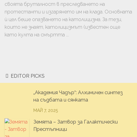
своята бруталност в преследването на
протестанти и изгарянето им на клада. Основната
ѝ цел беше опазването на католицизма. За тези,
които не знаят, католицизмът (известен още
като култа на смъртта ...
EDITOR PICKS
„Академия Чадър“: Алхимичен синтез
на съдбата и сянката
МАЙ 7, 2025
Земята – Затвор за Галактически
Престъпници