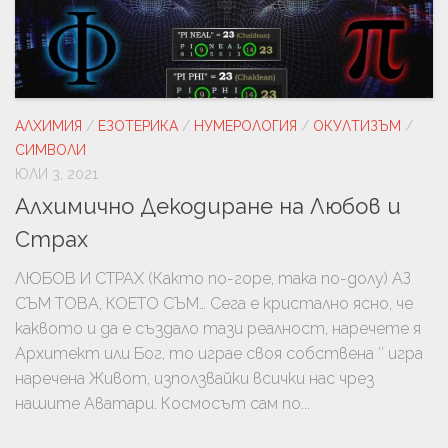
АЛХИМИЯ
/
ЕЗОТЕРИКА
/
НУМЕРОЛОГИЯ
/
ОКУЛТИЗЪМ
/
СИМВОЛИ
ЮЛИ 3, 2021
Алхимично Декодиране на Любов и
Страх
ЛЮБОВ И СТРАХ (Както по-горе, така по-долу) АЗ
СЪМ ТОВА, КОЕТО СЪМ… Сега е кристално ясно, че
каквото и да е създало тази реалност, наречете я
Архитект или Бог, то играе своя собствена ′′ игра
наречена Живот, използвайки всички нас чрез
нашите Аватари. Космосът сам по...