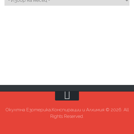
Окултна Езотерика,Конспирации и Алхимия © 2026. All
Rights Reserved.