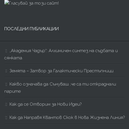
ПОСЛЕДНИ ПУБЛИКАЦИИ
„Академия Чадър“: Алхимичен синтез на съдбата и
сянката
Земята – Затвор за Галактически Престъпници
Kакво означава да Сънуваш ,че са ти откраднали
парите
Как да се Отворим за Нови Идеи?
Как да Направя Квантов Скок в Нова Жизнена Линия?