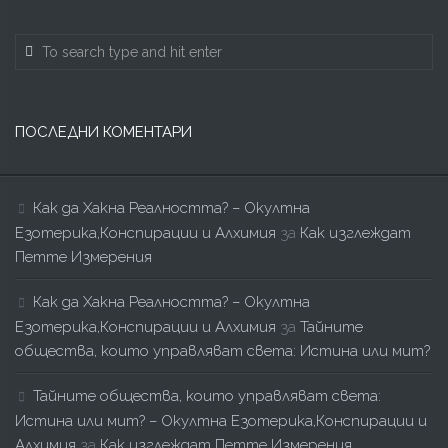
ПОСЛЕДНИ КОМЕНТАРИ
Как да Хакна Реалността? – Окултна
Езотерика,Конспирации и Алхимия
за
Как изглеждат
Петте Измерения
Как да Хакна Реалността? – Окултна
Езотерика,Конспирации и Алхимия
за
Тайните
общества, които управляват света: Истина или мит?
Тайните общества, които управляват света:
Истина или мит? – Окултна Езотерика,Конспирации и
Алхимия
за
Как изглеждат Петте Измерения