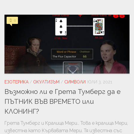
0
ЕЗОТЕРИКА
/
ОКУЛТИЗЪМ
/
СИМВОЛИ
ЮЛИ 3, 2021
Възможно ли е Грета Тумберг да е
ПЪТНИК ВЪВ ВРЕМЕТО или
КЛОНИНГ?
Грета Тумберг и Кралица Мери… Това е кралица Мери,
известна като Кървавата Мери. Тя известна със