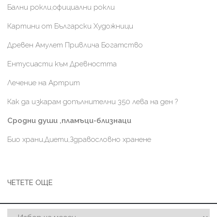
Бални рокли,официални рокли
Картини от Български Художници
Древен Амулет Привлича Богатство
Ентусиасти към Древността
Лечение на Артрит
Как да изкарам допълнителни 350 лева на ден ?
Сродни души ,пламъци-близнаци
Био храни,Диети,Здравословно хранене
ЧЕТЕТЕ ОЩЕ