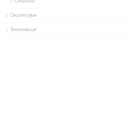
Сталкинг
Окултизъм
Техномагия