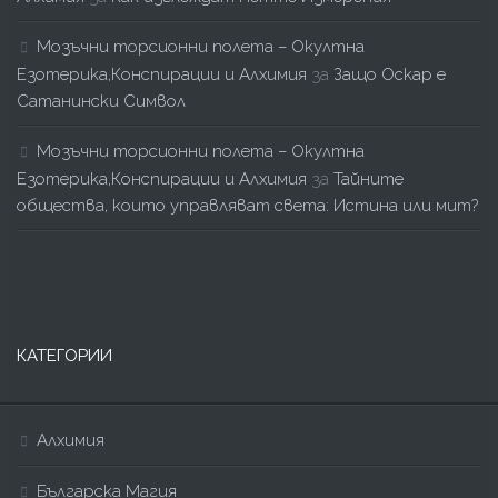
Мозъчни торсионни полета – Окултна
Езотерика,Конспирации и Алхимия
за
Защо Оскар е
Сатанински Символ
Мозъчни торсионни полета – Окултна
Езотерика,Конспирации и Алхимия
за
Тайните
общества, които управляват света: Истина или мит?
КАТЕГОРИИ
Алхимия
Българска Магия