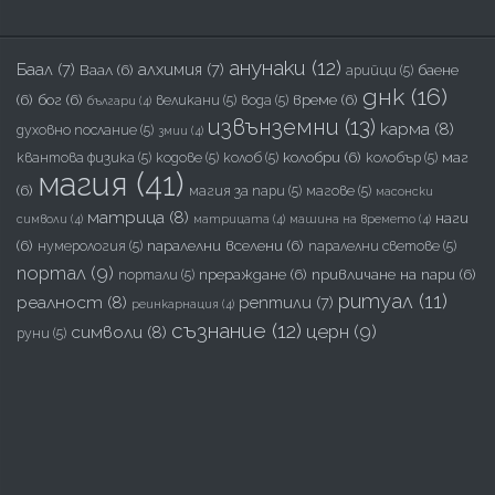
анунаки
(12)
Баал
(7)
алхимия
(7)
Ваал
(6)
баене
арийци
(5)
днк
(16)
(6)
бог
(6)
време
(6)
великани
(5)
вода
(5)
българи
(4)
извънземни
(13)
карма
(8)
духовно послание
(5)
змии
(4)
колобри
(6)
маг
квантова физика
(5)
кодове
(5)
колоб
(5)
колобър
(5)
магия
(41)
(6)
магия за пари
(5)
магове
(5)
масонски
матрица
(8)
наги
символи
(4)
матрицата
(4)
машина на времето
(4)
(6)
паралелни вселени
(6)
нумерология
(5)
паралелни светове
(5)
портал
(9)
прераждане
(6)
привличане на пари
(6)
портали
(5)
ритуал
(11)
реалност
(8)
рептили
(7)
реинкарнация
(4)
съзнание
(12)
церн
(9)
символи
(8)
руни
(5)