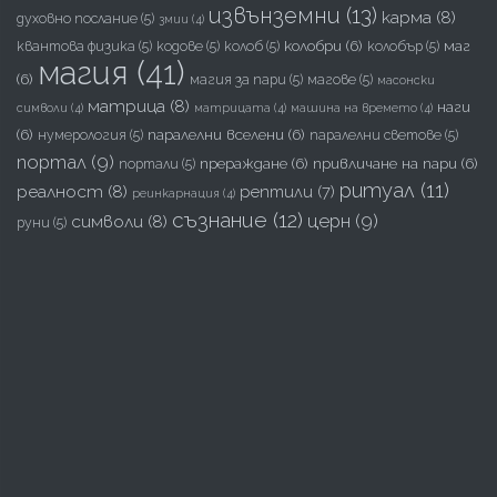
извънземни
(13)
карма
(8)
духовно послание
(5)
змии
(4)
колобри
(6)
маг
квантова физика
(5)
кодове
(5)
колоб
(5)
колобър
(5)
магия
(41)
(6)
магия за пари
(5)
магове
(5)
масонски
матрица
(8)
наги
символи
(4)
матрицата
(4)
машина на времето
(4)
(6)
паралелни вселени
(6)
нумерология
(5)
паралелни светове
(5)
портал
(9)
прераждане
(6)
привличане на пари
(6)
портали
(5)
ритуал
(11)
реалност
(8)
рептили
(7)
реинкарнация
(4)
съзнание
(12)
церн
(9)
символи
(8)
руни
(5)