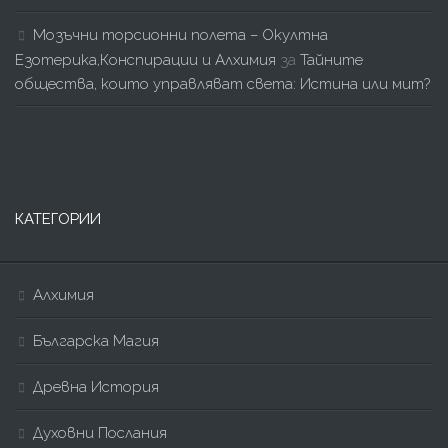
Мозъчни торсионни полета – Окултна
Езотерика,Конспирации и Алхимия
за
Тайните
общества, които управляват света: Истина или мит?
КАТЕГОРИИ
Алхимия
Българска Магия
Древна История
Духовни Послания