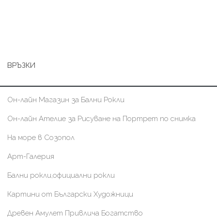
ВРЪЗКИ
Он-лайн Магазин за Бални Рокли
Он-лайн Ателие за Рисуване на Портрет по снимка
На море в Созопол
Арт-Галерия
Бални рокли,официални рокли
Картини от Български Художници
Древен Амулет Привлича Богатство