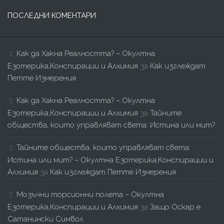
ПОСЛЕДНИ КОМЕНТАРИ
Как да Хакна Реалността? – Окултна
Езотерика,Конспирации и Алхимия
за
Как изглеждат
Петте Измерения
Как да Хакна Реалността? – Окултна
Езотерика,Конспирации и Алхимия
за
Тайните
общества, които управляват света: Истина или мит?
Тайните общества, които управляват света:
Истина или мит? – Окултна Езотерика,Конспирации и
Алхимия
за
Как изглеждат Петте Измерения
Мозъчни торсионни полета – Окултна
Езотерика,Конспирации и Алхимия
за
Защо Оскар е
Сатанински Символ