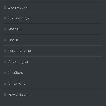
Езотерика
Конспирации
Магазин
Магия
Нумерология
Окултизъм
Символи
Сталкинг
Техномагия