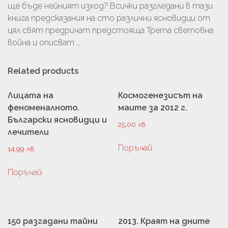
ще бъде нейният изход? Всички разгледани в тази
книга предсказания на сто различни ясновидци от
цял свят предричат предстояща Трета световна
война и описват …
Related products
Лицата на
Космогенезисът на
феноменалното.
маите за 2012 г.
Български ясновидци и
25,00
лв.
лечители
Поръчай
14,99
лв.
Поръчай
150 разгадани тайни
2013. Краят на дните