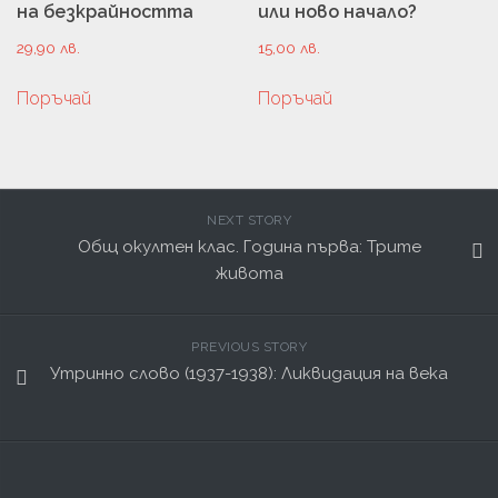
на безкрайността
или ново начало?
29,90
лв.
15,00
лв.
Поръчай
Поръчай
NEXT STORY
Общ окултен клас. Година първа: Трите
живота
PREVIOUS STORY
Утринно слово (1937-1938): Ликвидация на века