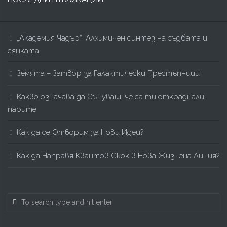
„Академия Чадър“: Алхимичен синтез на съдбата и
сянката
Земята – Затвор за Галактически Престъпници
Kакво означава да Сънуваш ,че са ти откраднали
парите
Как да се Отворим за Нови Идеи?
Как да Направя Квантов Скок в Нова Жизнена Линия?