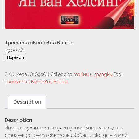
Третата световна война
23,00
лв.
Поръчай
SKU:
2eae78169a63
Category:
тайни и загадки
Tag:
Третата световна война
Description
Description
Интересувате ли се дали действително ще се
стигне до Трета световна война, и ако да – какъв