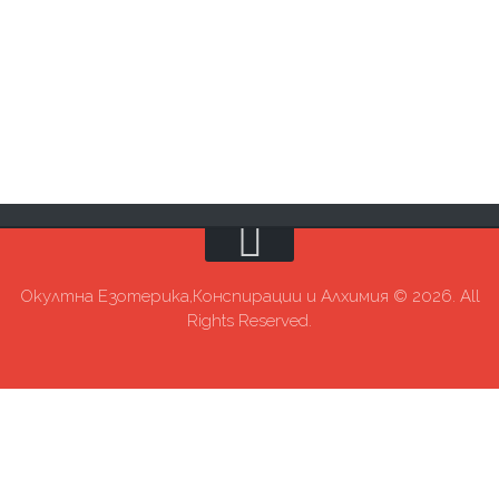
Окултна Езотерика,Конспирации и Алхимия © 2026. All
Rights Reserved.