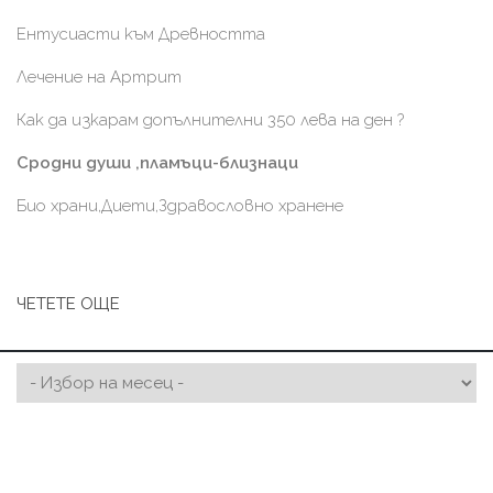
Ентусиасти към Древността
Лечение на Артрит
Как да изкарам допълнителни 350 лева на ден ?
Сродни души ,пламъци-близнаци
Био храни,Диети,Здравословно хранене
ЧЕТЕТЕ ОЩЕ