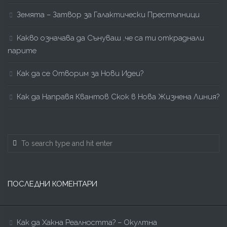
Земята – Затвор за Галактически Престъпници
Kакво означава да Сънуваш ,че са ти откраднали
парите
Как да се Отворим за Нови Идеи?
Как да Направя Квантов Скок в Нова Жизнена Линия?
ПОСЛЕДНИ КОМЕНТАРИ
Как да Хакна Реалността? – Окултна