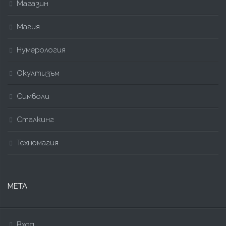
Магазин
Магия
Нумерология
Окултизъм
Символи
Сталкинг
Техномагия
МЕТА
Вход