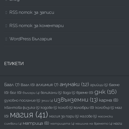
RSS поток за записи
RSS поток за коментари
WordPress България
ЕТИКЕТИ
анунаки
(12)
Баал
(7)
алхимия
(7)
Ваал
(6)
баене
арийци
(5)
днк
(16)
(6)
бог
(6)
време
(6)
великани
(5)
вода
(5)
българи
(4)
извънземни
(13)
карма
(8)
духовно послание
(5)
змии
(4)
колобри
(6)
маг
квантова физика
(5)
кодове
(5)
колоб
(5)
колобър
(5)
магия
(41)
(6)
магия за пари
(5)
магове
(5)
масонски
матрица
(8)
наги
символи
(4)
матрицата
(4)
машина на времето
(4)