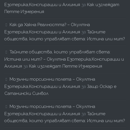
Езотерика,Конспирации и Алхимия
за
Как изглеждат
Петте Измерения
Как да Хакна Реалността? – Окултна
Езотерика,Конспирации и Алхимия
за
Тайните
общества, които управляват света: Истина или мит?
Тайните общества, които управляват света:
Истина или мит? – Окултна Езотерика,Конспирации и
Алхимия
за
Как изглеждат Петте Измерения
Мозъчни торсионни полета – Окултна
Езотерика,Конспирации и Алхимия
за
Защо Оскар е
Сатанински Символ
Мозъчни торсионни полета – Окултна
Езотерика,Конспирации и Алхимия
за
Тайните
общества, които управляват света: Истина или мит?