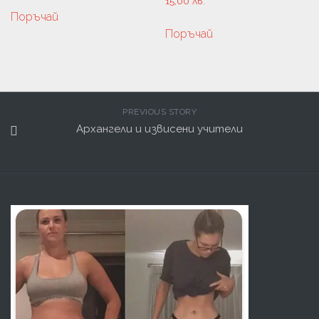
15,00
лв.
Поръчай
Поръчай
PREVIOUS STORY
Архангели и извисени учители