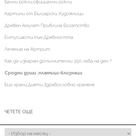
Бални рокли,официални рокли
Картини от Български Художници
Древен Амулет Привлича Богатство
Ентусиасти към Древността
Лечение на Артрит
Как да изкарам допълнителни 350 лева на ден ?
Сродни души ,пламъци-близнаци
Био храни,Диети,Здравословно хранене
ЧЕТЕТЕ ОЩЕ