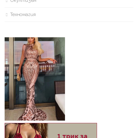
Окултизъм
Техномагия