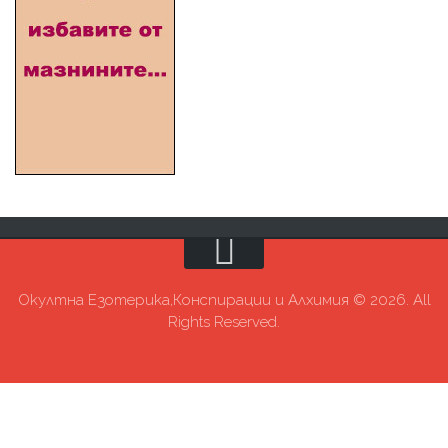
Окултна Езотерика,Конспирации и Алхимия © 2026. All
Rights Reserved.