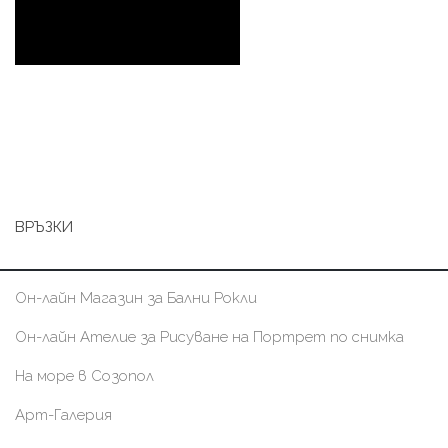
ВРЪЗКИ
Он-лайн Магазин за Бални Рокли
Он-лайн Ателие за Рисуване на Портрет по снимка
На море в Созопол
Арт-Галерия