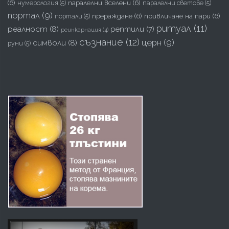
(6)
паралелни вселени
(6)
нумерология
(5)
паралелни светове
(5)
портал
(9)
прераждане
(6)
привличане на пари
(6)
портали
(5)
ритуал
(11)
реалност
(8)
рептили
(7)
реинкарнация
(4)
съзнание
(12)
церн
(9)
символи
(8)
руни
(5)