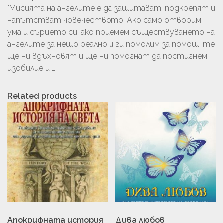
"Мисията на ангелите е да защитават, подкрепят и
напътстват човечеството. Ако само отворим
ума и сърцето си, ако приемем съществуването на
ангелите за нещо реално и ги помолим за помощ, те
ще ни вдъхновят и ще ни помогнат да постигнем
изобилие и …
Related products
Апокрифната история
Дива любов