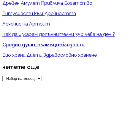
Древен Амулет Привлича Богатство
Ентусиасти към Древността
Лечение на Артрит
Как да изкарам допълнителни 350 лева на ден ?
Сродни души ,пламъци-близнаци
Био храни,Диети,Здравословно хранене
четете още
четете
още