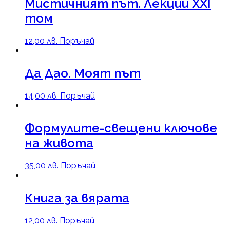
Мистичният път. Лекции XXI
том
12,00
лв.
Поръчай
Да Дао. Моят път
14,00
лв.
Поръчай
Формулите-свещени ключове
на живота
35,00
лв.
Поръчай
Книга за вярата
12,00
лв.
Поръчай