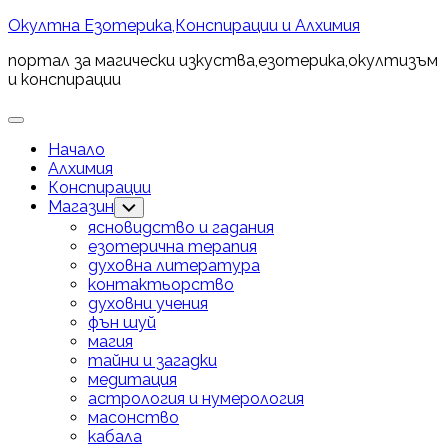
Skip
Окултна Езотерика,Конспирации и Алхимия
to
портал за магически изкуства,езотерика,окултизъм
content
и конспирации
Expand
Menu
Начало
Алхимия
Конспирации
Current
Магазин
Toggle
Child
Page
ясновидство и гадания
Menu
Parent
езотерична терапия
духовна литература
контактьорство
Current
духовни учения
Page
фън шуй
Parent
магия
тайни и загадки
медитация
астрология и нумерология
масонство
кабала