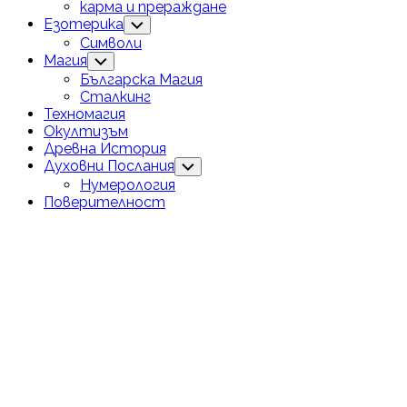
карма и прераждане
Езотерика
Toggle
Child
Символи
Menu
Магия
Toggle
Child
Българска Магия
Menu
Сталкинг
Техномагия
Окултизъм
Древна История
Духовни Послания
Toggle
Child
Нумерология
Menu
Поверителност