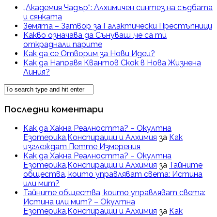
„Академия Чадър“: Алхимичен синтез на съдбата
и сянката
Земята – Затвор за Галактически Престъпници
Kакво означава да Сънуваш ,че са ти
откраднали парите
Как да се Отворим за Нови Идеи?
Как да Направя Квантов Скок в Нова Жизнена
Линия?
Последни коментари
Как да Хакна Реалността? – Окултна
Езотерика,Конспирации и Алхимия
за
Как
изглеждат Петте Измерения
Как да Хакна Реалността? – Окултна
Езотерика,Конспирации и Алхимия
за
Тайните
общества, които управляват света: Истина
или мит?
Тайните общества, които управляват света:
Истина или мит? – Окултна
Езотерика,Конспирации и Алхимия
за
Как