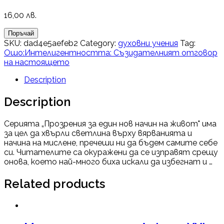
16,00
лв.
Поръчай
SKU:
dad4e5aefeb2
Category:
духовни учения
Tag:
Ошо:Интелигентността: Съзидателният отговор
на настоящето
Description
Description
Серията „Прозрения за един нов начин на живот" има
за цел да хвърли светлина върху вярванията и
начина на мислене, пречеши ни да бъдем самите себе
си. Читателите са окуражени да се изправят срещу
онова, което най-много биха искали да избегнат и …
Related products