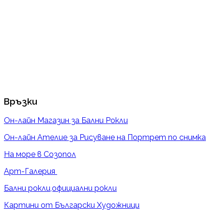
Връзки
Он-лайн Магазин за Бални Рокли
Он-лайн Ателие за Рисуване на Портрет по снимка
На море в Созопол
Арт-Галерия
Бални рокли,официални рокли
Картини от Български Художници