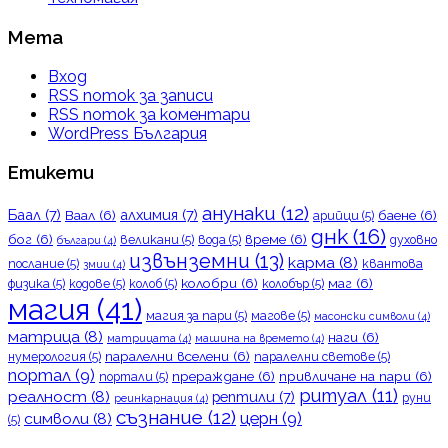
Мета
Вход
RSS поток за записи
RSS поток за коментари
WordPress България
Етикети
анунаки
(12)
Баал
(7)
алхимия
(7)
Ваал
(6)
баене
(6)
арийци
(5)
днк
(16)
бог
(6)
време
(6)
великани
(5)
вода
(5)
духовно
българи
(4)
извънземни
(13)
карма
(8)
послание
(5)
квантова
змии
(4)
колобри
(6)
маг
(6)
физика
(5)
кодове
(5)
колоб
(5)
колобър
(5)
магия
(41)
магия за пари
(5)
магове
(5)
масонски символи
(4)
матрица
(8)
наги
(6)
матрицата
(4)
машина на времето
(4)
паралелни вселени
(6)
нумерология
(5)
паралелни светове
(5)
портал
(9)
прераждане
(6)
привличане на пари
(6)
портали
(5)
ритуал
(11)
реалност
(8)
рептили
(7)
руни
реинкарнация
(4)
съзнание
(12)
церн
(9)
символи
(8)
(5)