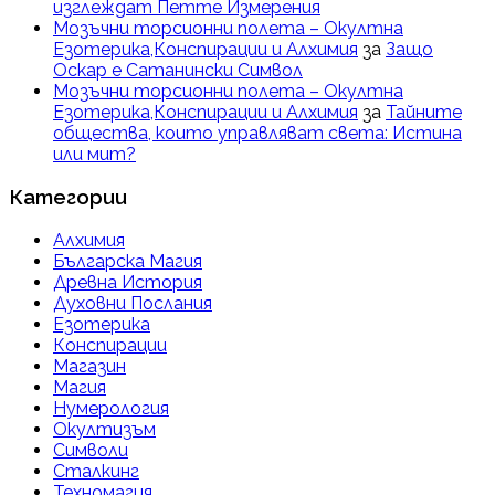
изглеждат Петте Измерения
Мозъчни торсионни полета – Окултна
Езотерика,Конспирации и Алхимия
за
Защо
Оскар е Сатанински Символ
Мозъчни торсионни полета – Окултна
Езотерика,Конспирации и Алхимия
за
Тайните
общества, които управляват света: Истина
или мит?
Категории
Алхимия
Българска Магия
Древна История
Духовни Послания
Езотерика
Конспирации
Магазин
Магия
Нумерология
Окултизъм
Символи
Сталкинг
Техномагия