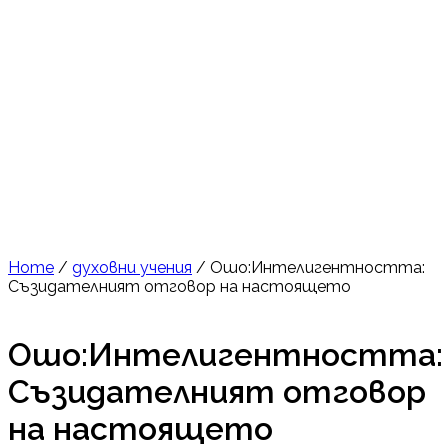
Home
/
духовни учения
/ Ошо:Интелигентността:
Съзидателният отговор на настоящето
Ошо:Интелигентността:
Съзидателният отговор
на настоящето