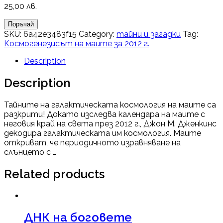
25,00
лв.
Поръчай
SKU:
6a42e3483f15
Category:
тайни и загадки
Tag:
Космогенезисът на маите за 2012 г.
Description
Description
Тайните на галактическата космология на маите са
разкрити! Докато изследва календара на маите с
неговия край на света през 2012 г., Джон М. Дженкинс
декодира галактическата им космология. Маите
откриват, че периодичното изравняване на
слънцето с …
Related products
ДНК на боговете