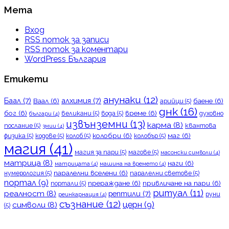
Мета
Вход
RSS поток за записи
RSS поток за коментари
WordPress България
Етикети
анунаки
(12)
Баал
(7)
алхимия
(7)
Ваал
(6)
баене
(6)
арийци
(5)
днк
(16)
бог
(6)
време
(6)
великани
(5)
вода
(5)
духовно
българи
(4)
извънземни
(13)
карма
(8)
послание
(5)
квантова
змии
(4)
колобри
(6)
маг
(6)
физика
(5)
кодове
(5)
колоб
(5)
колобър
(5)
магия
(41)
магия за пари
(5)
магове
(5)
масонски символи
(4)
матрица
(8)
наги
(6)
матрицата
(4)
машина на времето
(4)
паралелни вселени
(6)
нумерология
(5)
паралелни светове
(5)
портал
(9)
прераждане
(6)
привличане на пари
(6)
портали
(5)
ритуал
(11)
реалност
(8)
рептили
(7)
руни
реинкарнация
(4)
съзнание
(12)
церн
(9)
символи
(8)
(5)