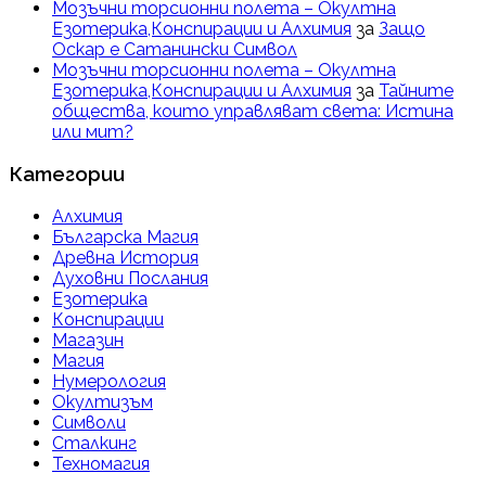
Мозъчни торсионни полета – Окултна
Езотерика,Конспирации и Алхимия
за
Защо
Оскар е Сатанински Символ
Мозъчни торсионни полета – Окултна
Езотерика,Конспирации и Алхимия
за
Тайните
общества, които управляват света: Истина
или мит?
Категории
Алхимия
Българска Магия
Древна История
Духовни Послания
Езотерика
Конспирации
Магазин
Магия
Нумерология
Окултизъм
Символи
Сталкинг
Техномагия