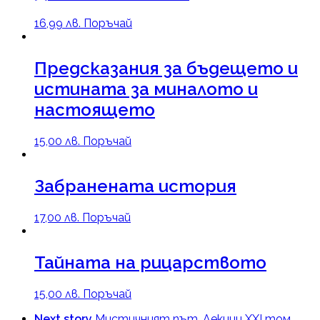
16,99
лв.
Поръчай
Предсказания за бъдещето и
истината за миналото и
настоящето
15,00
лв.
Поръчай
Забранената история
17,00
лв.
Поръчай
Тайната на рицарството
15,00
лв.
Поръчай
Next story
Мистичният път. Лекции XXI том