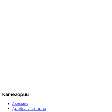
Категории
Алхимия
Древна История