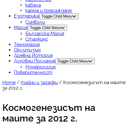
кабала
карма и прераждане
Езотерика
Toggle Child Menu
Символи
Магия
Toggle Child Menu
Българска Магия
Сталкинг
Техномагия
Окултизъм
Древна История
Духовни Послания
Toggle Child Menu
Нумерология
Поверителност
Home
/
тайни и загадки
/ Космогенезисът на маите
за 2012 г.
Космогенезисът на
маите за 2012 г.