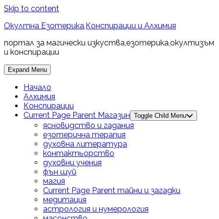
Skip to content
Окултна Езотерика,Конспирации и Алхимия
портал за магически изкуства,езотерика,окултизъм
и конспирации
Expand Menu
Начало
Алхимия
Конспирации
Current Page Parent
Магазин
Toggle Child Menu
ясновидство и гадания
езотерична терапия
духовна литература
контактьорство
духовни учения
фън шуй
магия
Current Page Parent
тайни и загадки
медитация
астрология и нумерология
масонство