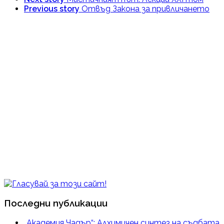
Previous story
Отвъд Закона за привличането
Последни публикации
„Академия Чадър“: Алхимичен синтез на съдбата