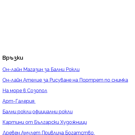
Връзки
Он-лайн Магазин за Бални Рокли
Он-лайн Ателие за Рисуване на Портрет по снимка
На море в Созопол
Арт-Галерия
Бални рокли,официални рокли
Картини от Български Художници
Древен Амулет Привлича Богатство