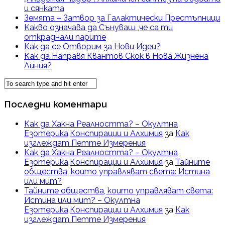
и сянката
Земята – Затвор за Галактически Престъпници
Kакво означава да Сънуваш ,че са ти
откраднали парите
Как да се Отворим за Нови Идеи?
Как да Направя Квантов Скок в Нова Жизнена
Линия?
Последни коментари
Как да Хакна Реалността? – Окултна
Езотерика,Конспирации и Алхимия
за
Как
изглеждат Петте Измерения
Как да Хакна Реалността? – Окултна
Езотерика,Конспирации и Алхимия
за
Тайните
общества, които управляват света: Истина
или мит?
Тайните общества, които управляват света:
Истина или мит? – Окултна
Езотерика,Конспирации и Алхимия
за
Как
изглеждат Петте Измерения