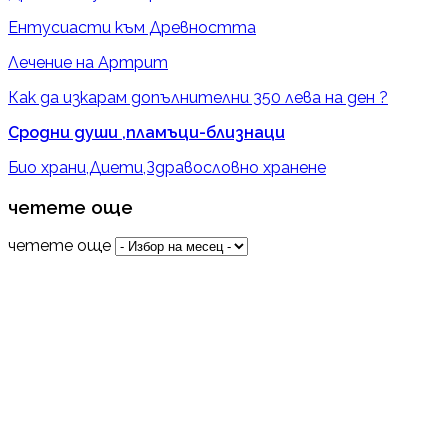
Ентусиасти към Древността
Лечение на Артрит
Как да изкарам допълнителни 350 лева на ден ?
Сродни души ,пламъци-близнаци
Био храни,Диети,Здравословно хранене
четете още
четете още