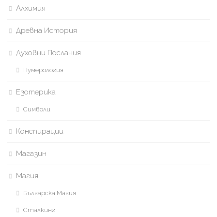
Алхимия
Древна История
Духовни Послания
Нумерология
Езотерика
Символи
Конспирации
Магазин
Магия
Българска Магия
Сталкинг