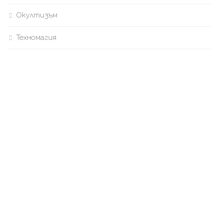
Окултизъм
Техномагия