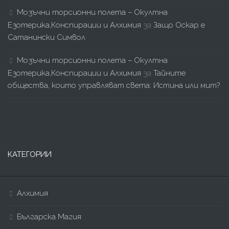
Мозъчни торсионни полета – Окултна
Езотерика,Конспирации и Алхимия
за
Защо Оскар е
Сатанински Символ
Мозъчни торсионни полета – Окултна
Езотерика,Конспирации и Алхимия
за
Тайните
общества, които управляват света: Истина или мит?
КАТЕГОРИИ
Алхимия
Българска Магия