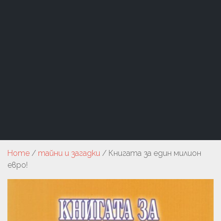
Home
/
тайни и загадки
/ Книгата за един милион
евро!