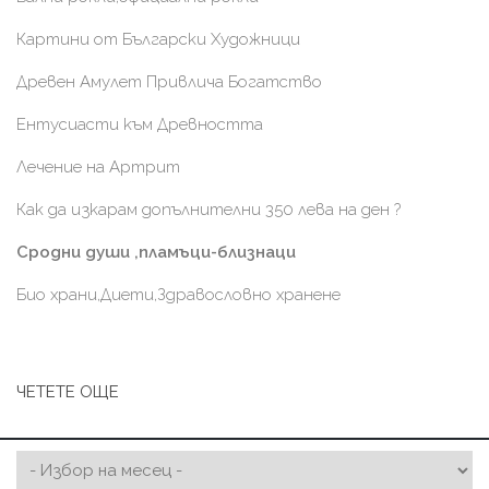
Картини от Български Художници
Древен Амулет Привлича Богатство
Ентусиасти към Древността
Лечение на Артрит
Как да изкарам допълнителни 350 лева на ден ?
Сродни души ,пламъци-близнаци
Био храни,Диети,Здравословно хранене
ЧЕТЕТЕ ОЩЕ