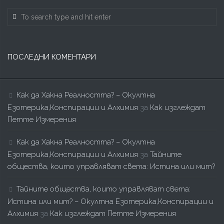
ПОСЛЕДНИ КОМЕНТАРИ
Как да Хакна Реалността? – Окултна
Езотерика,Конспирации и Алхимия
за
Как изглеждат
Петте Измерения
Как да Хакна Реалността? – Окултна
Езотерика,Конспирации и Алхимия
за
Тайните
общества, които управляват света: Истина или мит?
Тайните общества, които управляват света:
Истина или мит? – Окултна Езотерика,Конспирации и
Алхимия
за
Как изглеждат Петте Измерения