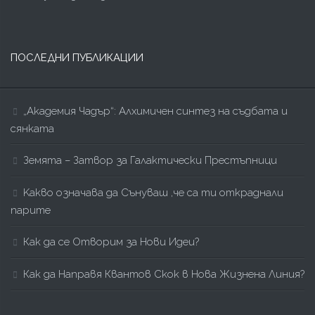
ПОСЛЕДНИ ПУБЛИКАЦИИ
„Академия Чадър“: Алхимичен синтез на съдбата и
сянката
Земята – Затвор за Галактически Престъпници
Kакво означава да Сънуваш ,че са ти откраднали
парите
Как да се Отворим за Нови Идеи?
Как да Направя Квантов Скок в Нова Жизнена Линия?