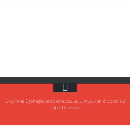
Окултна Езотерика,Конспирации и Алхимия © 2026. All
Rights Reserved.