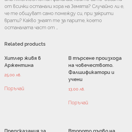
от всички останали хора на Земята? Случайно ли е,
че те общуват само помежду си, при закрити
врати? Какво знаят те за парите, което
останалата част от …
Related products
Хитлер живя в
В търсене произхода
Аржентина
на човечеството.
Фалшификатори и
25,00
лв.
учени
Поръчай
13,00
лв.
Поръчай
Предсказания за
Второто дърво на