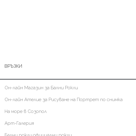
ВРЪЗКИ
Он-лайн Магазин за Бални Рокли
Он-лайн Ателие за Рисуване на Портрет по снимка
На море в Созопол
Арт-Галерия
Бални рокли,официални рокли