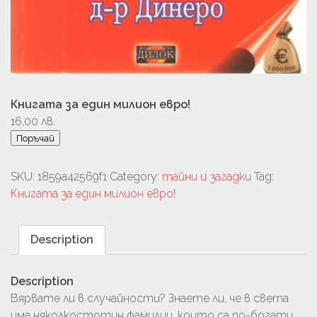
Книгата за един милион евро!
16,00
лв.
Поръчай
SKU:
1859a42569f1
Category:
тайни и загадки
Tag:
Книгата за един милион евро!
Description
Description
Вярвате ли в случайности? Знаете ли, че в света
има няколкостотин фамилии, които са по-богати