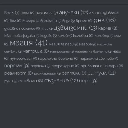
анунаки
(12)
Баал
(7)
алхимия
(7)
Ваал
(6)
баене
арийци
(5)
днк
(16)
(6)
бог
(6)
време
(6)
великани
(5)
вода
(5)
българи
(4)
извънземни
(13)
карма
(8)
духовно послание
(5)
змии
(4)
колобри
(6)
маг
квантова физика
(5)
кодове
(5)
колоб
(5)
колобър
(5)
магия
(41)
(6)
магия за пари
(5)
магове
(5)
масонски
матрица
(8)
наги
символи
(4)
матрицата
(4)
машина на времето
(4)
(6)
паралелни вселени
(6)
нумерология
(5)
паралелни светове
(5)
портал
(9)
прераждане
(6)
привличане на пари
(6)
портали
(5)
ритуал
(11)
реалност
(8)
рептили
(7)
реинкарнация
(4)
съзнание
(12)
церн
(9)
символи
(8)
руни
(5)