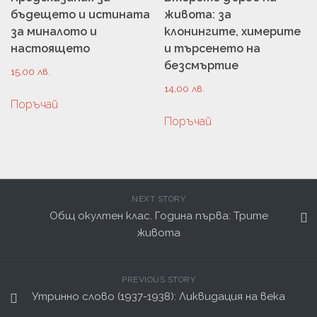
бъдещето и истината
живота: за
за миналото и
клонингите, химерите
настоящето
и търсенето на
безсмъртие
15,00
лв.
14,00
лв.
Поръчай
Поръчай
NEXT STORY
Общ окултен клас. Година първа: Трите
живота
PREVIOUS STORY
Утринно слово (1937-1938): Ликвидация на века