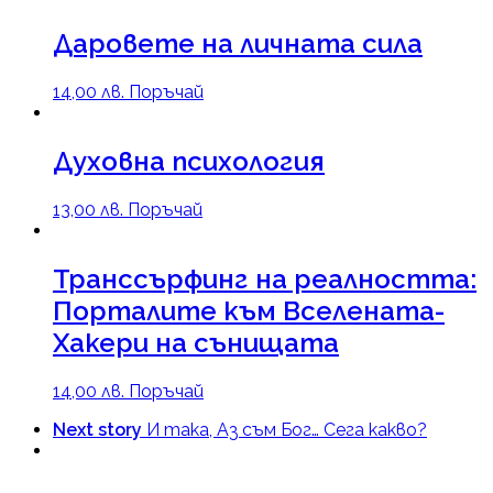
Даровете на личната сила
14,00
лв.
Поръчай
Духовна психология
13,00
лв.
Поръчай
Транссърфинг на реалността:
Порталите към Вселената-
Хакери на сънищата
14,00
лв.
Поръчай
Next story
И така, Аз съм Бог… Сега какво?