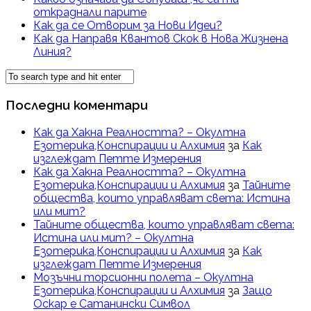
откраднали парите
Как да се Отворим за Нови Идеи?
Как да Направя Квантов Скок в Нова Жизнена
Линия?
Последни коментари
Как да Хакна Реалността? – Окултна
Езотерика,Конспирации и Алхимия
за
Как
изглеждат Петте Измерения
Как да Хакна Реалността? – Окултна
Езотерика,Конспирации и Алхимия
за
Тайните
общества, които управляват света: Истина
или мит?
Тайните общества, които управляват света:
Истина или мит? – Окултна
Езотерика,Конспирации и Алхимия
за
Как
изглеждат Петте Измерения
Мозъчни торсионни полета – Окултна
Езотерика,Конспирации и Алхимия
за
Защо
Оскар е Сатанински Символ