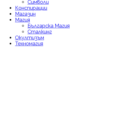
Символи
Конспирации
Магазин
Магия
Българска Магия
Сталкинг
Окултизъм
Техномагия