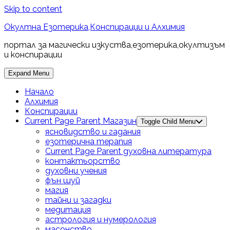
Skip to content
Окултна Езотерика,Конспирации и Алхимия
портал за магически изкуства,езотерика,окултизъм
и конспирации
Expand Menu
Начало
Алхимия
Конспирации
Current Page Parent
Магазин
Toggle Child Menu
ясновидство и гадания
езотерична терапия
Current Page Parent
духовна литература
контактьорство
духовни учения
фън шуй
магия
тайни и загадки
медитация
астрология и нумерология
масонство