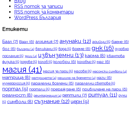
Вход
RSS поток за записи
RSS поток за коментари
WordPress България
Етикети
анунаки
(12)
Баал
(7)
алхимия
(7)
Ваал
(6)
баене
(6)
арийци
(5)
днк
(16)
бог
(6)
време
(6)
великани
(5)
вода
(5)
духовно
българи
(4)
извънземни
(13)
карма
(8)
послание
(5)
квантова
змии
(4)
колобри
(6)
маг
(6)
физика
(5)
кодове
(5)
колоб
(5)
колобър
(5)
магия
(41)
магия за пари
(5)
магове
(5)
масонски символи
(4)
матрица
(8)
наги
(6)
матрицата
(4)
машина на времето
(4)
паралелни вселени
(6)
нумерология
(5)
паралелни светове
(5)
портал
(9)
прераждане
(6)
привличане на пари
(6)
портали
(5)
ритуал
(11)
реалност
(8)
рептили
(7)
руни
реинкарнация
(4)
съзнание
(12)
церн
(9)
символи
(8)
(5)