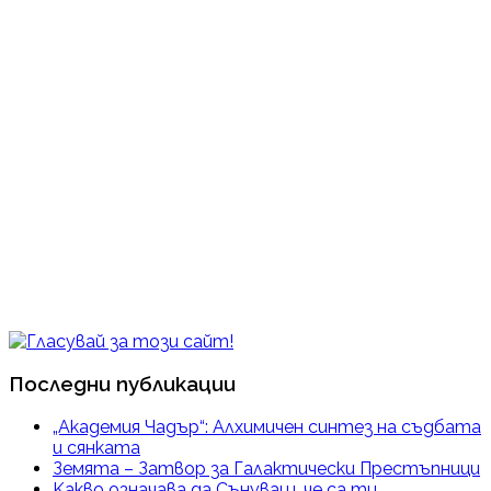
Последни публикации
„Академия Чадър“: Алхимичен синтез на съдбата
и сянката
Земята – Затвор за Галактически Престъпници
Kакво означава да Сънуваш ,че са ти