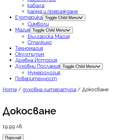
кабала
карма и прераждане
Езотерика
Toggle Child Menu
Символи
Магия
Toggle Child Menu
Българска Магия
Сталкинг
Техномагия
Окултизъм
Древна История
Духовни Послания
Toggle Child Menu
Нумерология
Поверителност
Home
/
духовна литература
/ Докосване
Докосване
19,99
лв.
Поръчай