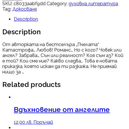
SKU:
c8033aabf9dd
Category:
духовна литература
Tag:
Докосване
Description
Description
От авторката на бестселъра „Пчелата“
Катастрофа… Любов! Романс… Но с кого? Човек или
ангел? Забрава… Сън или реалност? Коя съм аз? Кой
е той? Кои сме ние? Какво следва… Това е новата
приказка, която искам да ти разкажа. Не приемай
нищо за …
Related products
Вдъхновение от ангелите
12,00
лв.
Поръчай