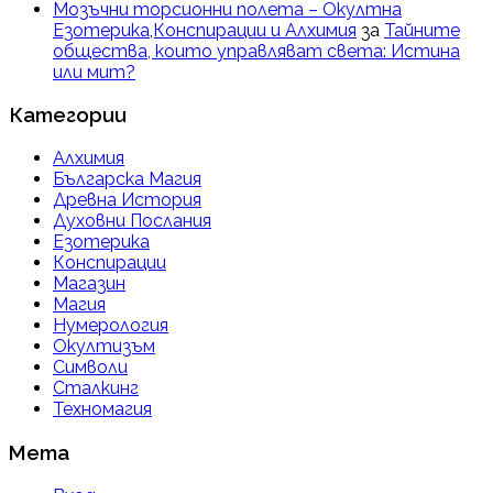
Мозъчни торсионни полета – Окултна
Езотерика,Конспирации и Алхимия
за
Тайните
общества, които управляват света: Истина
или мит?
Категории
Алхимия
Българска Магия
Древна История
Духовни Послания
Езотерика
Конспирации
Магазин
Магия
Нумерология
Окултизъм
Символи
Сталкинг
Техномагия
Мета