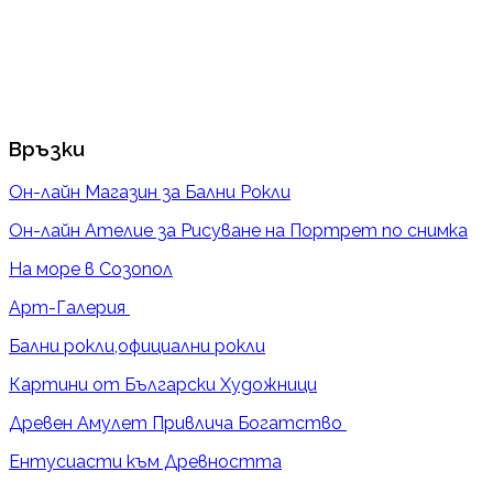
Връзки
Он-лайн Магазин за Бални Рокли
Он-лайн Ателие за Рисуване на Портрет по снимка
На море в Созопол
Арт-Галерия
Бални рокли,официални рокли
Картини от Български Художници
Древен Амулет Привлича Богатство
Ентусиасти към Древността