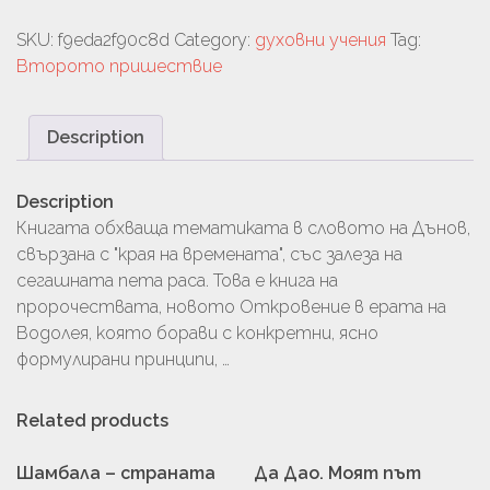
SKU:
f9eda2f90c8d
Category:
духовни учения
Tag:
Второто пришествие
Description
Description
Книгата обхваща тематиката в словото на Дънов,
свързана с "края на времената", със залеза на
сегашната пета раса. Това е книга на
пророчествата, новото Откровение в ерата на
Водолея, която борави с конкретни, ясно
формулирани принципи, …
Related products
Шамбала – страната
Да Дао. Моят път