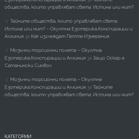
общества, които управляват света: Истина или мит?
Тайните общества, които управляват света:
Истина или мит? – Окултна Езотерика,Конспирации и
Алхимия
за
Как изглеждат Петте Измерения
Мозъчни торсионни полета – Окултна
Езотерика,Конспирации и Алхимия
за
Защо Оскар е
Сатанински Символ
Мозъчни торсионни полета – Окултна
Езотерика,Конспирации и Алхимия
за
Тайните
общества, които управляват света: Истина или мит?
КАТЕГОРИИ