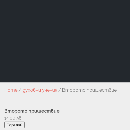
Home
/
духовни учения
/ Второто пришествие
Второто пришествие
14,00
лв.
Поръчай