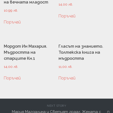
на вечната младост
14,00
лв.
10,99
лв.
Поръчай
Поръчай
Мордот Ин Махария.
Гласът на знанието.
Мъдростта на
Толтекска книга на
старците Кн.1
мъдростта
14,00
лв.
11,00
лв.
Поръчай
Поръчай
NEXT STORY
Мария Магдалина и Светият граал: Жената с