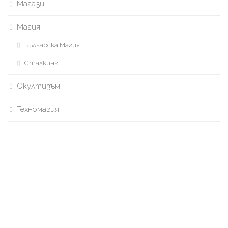
Магазин
Магия
Българска Магия
Сталкинг
Окултизъм
Техномагия