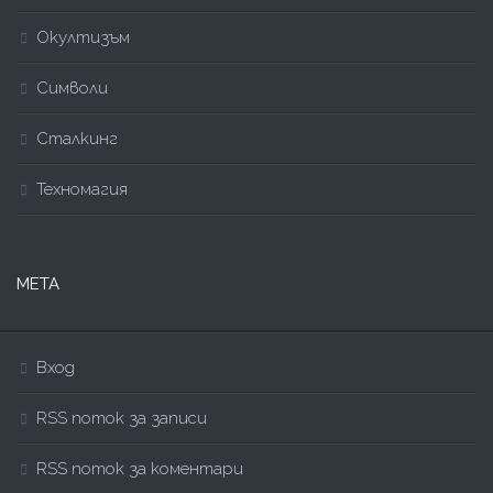
Окултизъм
Символи
Сталкинг
Техномагия
МЕТА
Вход
RSS поток за записи
RSS поток за коментари