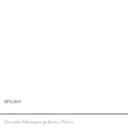
ВРЪЗКИ
Он-лайн Магазин за Бални Рокли