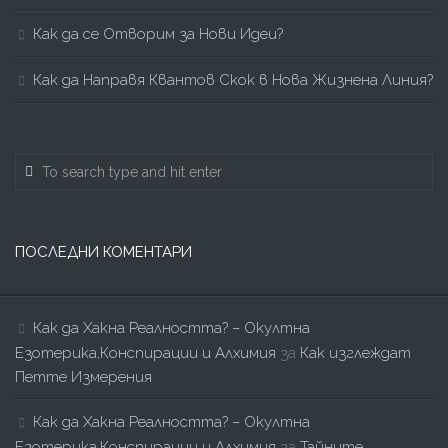
Как да се Отворим за Нови Идеи?
Как да Направя Квантов Скок в Нова Жизнена Линия?
ПОСЛЕДНИ КОМЕНТАРИ
Как да Хакна Реалността? – Окултна
Езотерика,Конспирации и Алхимия
за
Как изглеждат
Петте Измерения
Как да Хакна Реалността? – Окултна
Езотерика,Конспирации и Алхимия
за
Тайните