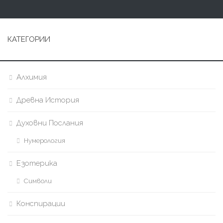
КАТЕГОРИИ
Алхимия
Древна История
Духовни Послания
Нумерология
Езотерика
Символи
Конспирации