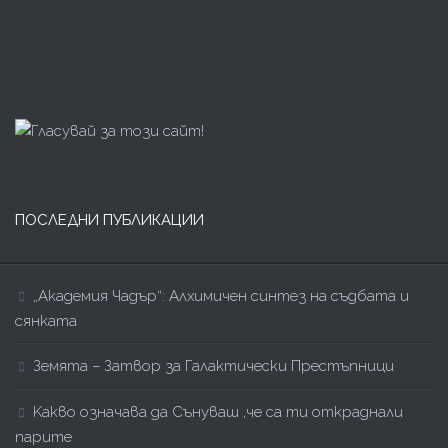
ПОСЛЕДНИ ПУБЛИКАЦИИ
„Академия Чадър“: Алхимичен синтез на съдбата и
сянката
Земята – Затвор за Галактически Престъпници
Kакво означава да Сънуваш ,че са ти откраднали
парите