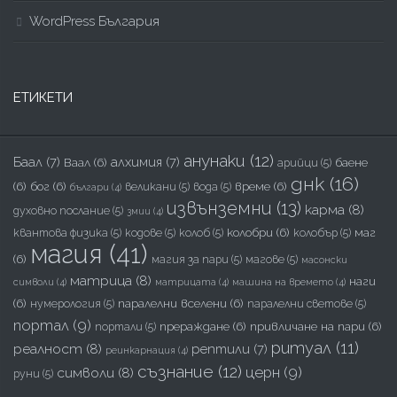
WordPress България
ЕТИКЕТИ
анунаки
(12)
Баал
(7)
алхимия
(7)
Ваал
(6)
баене
арийци
(5)
днк
(16)
(6)
бог
(6)
време
(6)
великани
(5)
вода
(5)
българи
(4)
извънземни
(13)
карма
(8)
духовно послание
(5)
змии
(4)
колобри
(6)
маг
квантова физика
(5)
кодове
(5)
колоб
(5)
колобър
(5)
магия
(41)
(6)
магия за пари
(5)
магове
(5)
масонски
матрица
(8)
наги
символи
(4)
матрицата
(4)
машина на времето
(4)
(6)
паралелни вселени
(6)
нумерология
(5)
паралелни светове
(5)
портал
(9)
прераждане
(6)
привличане на пари
(6)
портали
(5)
ритуал
(11)
реалност
(8)
рептили
(7)
реинкарнация
(4)
съзнание
(12)
церн
(9)
символи
(8)
руни
(5)