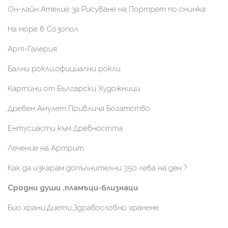
Он-лайн Ателие за Рисуване на Портрет по снимка
На море в Созопол
Арт-Галерия
Бални рокли,официални рокли
Картини от Български Художници
Древен Амулет Привлича Богатство
Ентусиасти към Древността
Лечение на Артрит
Как да изкарам допълнителни 350 лева на ден ?
Сродни души ,пламъци-близнаци
Био храни,Диети,Здравословно хранене