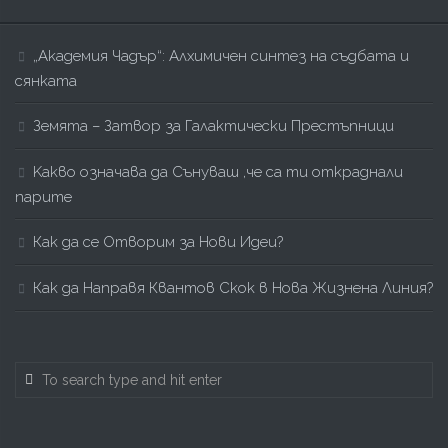
„Академия Чадър“: Алхимичен синтез на съдбата и
сянката
Земята – Затвор за Галактически Престъпници
Kакво означава да Сънуваш ,че са ти откраднали
парите
Как да се Отворим за Нови Идеи?
Как да Направя Квантов Скок в Нова Жизнена Линия?