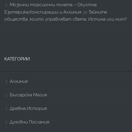
Мозъчни торсионни полета – Окултна
Езотерика,Конспирации и Алхимия
за
Тайните
общества, които управляват света: Истина или мит?
КАТЕГОРИИ
Алхимия
Българска Магия
Древна История
Духовни Послания