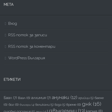
МЕТА
Вход
RSS поток за записи
RSS поток за коментари
WordPress България
ЕТИКЕТИ
анунаки
(12)
Баал
(7)
алхимия
(7)
Ваал
(6)
баене
арийци
(5)
днк
(16)
(6)
бог
(6)
време
(6)
великани
(5)
вода
(5)
българи
(4)
извънземни
(13)
карма
(8)
духовно послание
(5)
змии
(4)