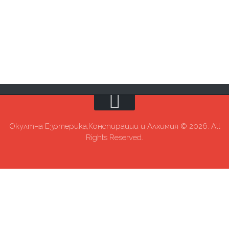
Окултна Езотерика,Конспирации и Алхимия © 2026. All
Rights Reserved.