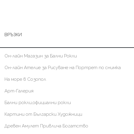
ВРЪЗКИ
Он-лайн Магазин за Бални Рокли
Он-лайн Ателие за Рисуване на Портрет по снимка
На море в Созопол
Арт-Галерия
Бални рокли,официални рокли
Картини от Български Художници
Древен Амулет Привлича Богатство