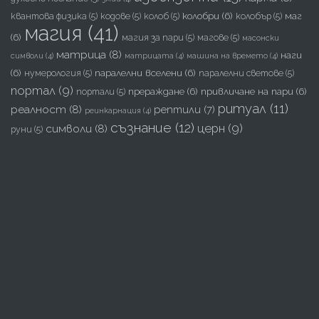
колобри
(6)
маг
квантова физика
(5)
кодове
(5)
колоб
(5)
колобър
(5)
магия
(41)
(6)
магия за пари
(5)
магове
(5)
масонски
матрица
(8)
наги
символи
(4)
матрицата
(4)
машина на времето
(4)
(6)
паралелни вселени
(6)
нумерология
(5)
паралелни светове
(5)
портал
(9)
прераждане
(6)
привличане на пари
(6)
портали
(5)
ритуал
(11)
реалност
(8)
рептили
(7)
реинкарнация
(4)
съзнание
(12)
церн
(9)
символи
(8)
руни
(5)