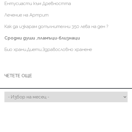
Ентусиасти към Древността
Лечение на Артрит
Как да изкарам допълнителни 350 лева на ден ?
Сродни души ,пламъци-близнаци
Био храни,Диети,Здравословно хранене
ЧЕТЕТЕ ОЩЕ