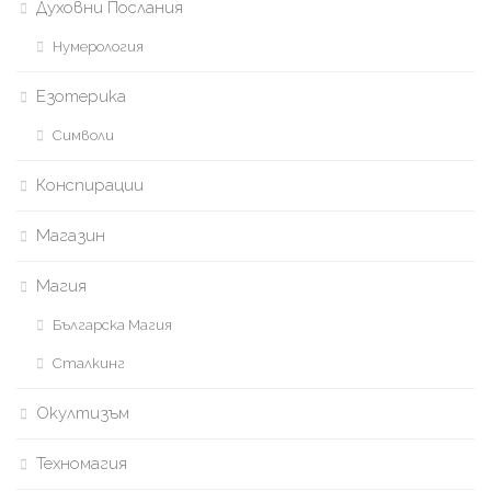
Духовни Послания
Нумерология
Езотерика
Символи
Конспирации
Магазин
Магия
Българска Магия
Сталкинг
Окултизъм
Техномагия