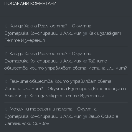
ПОСЛЕДНИ КОМЕНТАРИ
Как да Хакна Реалността? – Окултна
Езотерика,Конспирации и Алхимия
за
Как изглеждат
Петте Измерения
Как да Хакна Реалността? – Окултна
Езотерика,Конспирации и Алхимия
за
Тайните
общества, които управляват света: Истина или мит?
Тайните общества, които управляват света:
Истина или мит? – Окултна Езотерика,Конспирации и
Алхимия
за
Как изглеждат Петте Измерения
Мозъчни торсионни полета – Окултна
Езотерика,Конспирации и Алхимия
за
Защо Оскар е
Сатанински Символ