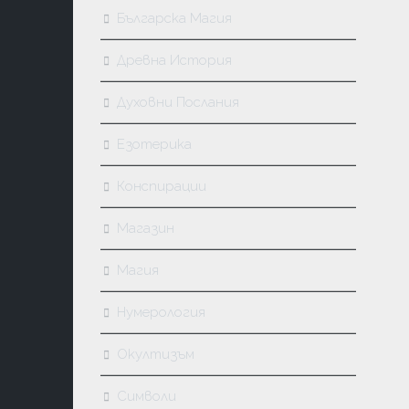
Българска Магия
Древна История
Духовни Послания
Езотерика
Конспирации
Магазин
Магия
Нумерология
Окултизъм
Символи