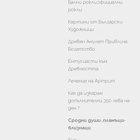
Бални рокли,официални
рокли
Картини от Български
Художници
Древен Амулет Привлича
Богатство
Ентусиасти към
Древността
Лечение на Артрит
Как да изкарам
допълнителни 350 лева на
ден ?
Сродни души ,пламъци-
близнаци