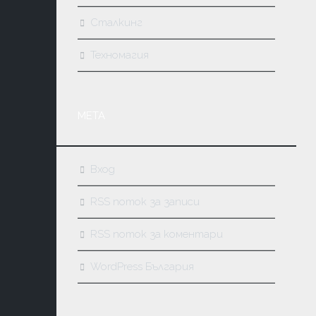
Сталкинг
Техномагия
МЕТА
Вход
RSS поток за записи
RSS поток за коментари
WordPress България