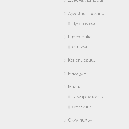
Древна История
Духовни Послания
Нумерология
Езотерика
Символи
Конспирации
Магазин
Магия
Българска Магия
Сталкинг
Окултизъм