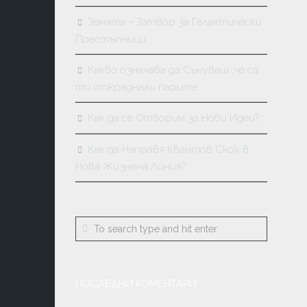
МАСОНС
Земята – Затвор за Галактически
КАБАЛА
Престъпници
КАРМА
Kакво означава да Сънуваш ,че са
И
ПРЕРАЖД
ти откраднали парите
Как да се Отворим за Нови Идеи?
Как да Направя Квантов Скок в
Нова Жизнена Линия?
ПОСЛЕДНИ КОМЕНТАРИ