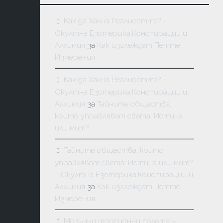
Как да Хакна Реалността? –
Окултна Езотерика,Конспирации и
Алхимия
за
Как изглеждат Петте
Измерения
Как да Хакна Реалността? –
Окултна Езотерика,Конспирации и
Алхимия
за
Тайните общества,
които управляват света: Истина
или мит?
Тайните общества, които
управляват света: Истина или мит?
– Окултна Езотерика,Конспирации и
Алхимия
за
Как изглеждат Петте
Измерения
Мозъчни торсионни полета –