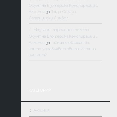
Окултна Езотерика,Конспирации и
Алхимия
за
Защо Оскар е
Сатанински Символ
Мозъчни торсионни полета –
Окултна Езотерика,Конспирации и
Алхимия
за
Тайните общества,
които управляват света: Истина
или мит?
КАТЕГОРИИ
Алхимия