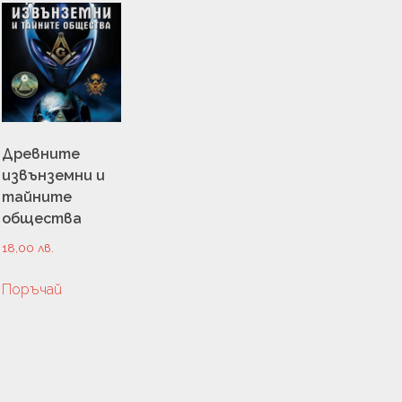
УРА
ТЬОРСТВО
И
Древните
извънземни и
тайните
общества
18,00
лв.
Поръчай
ЦИЯ
ГИЯ
ЛОГИЯ