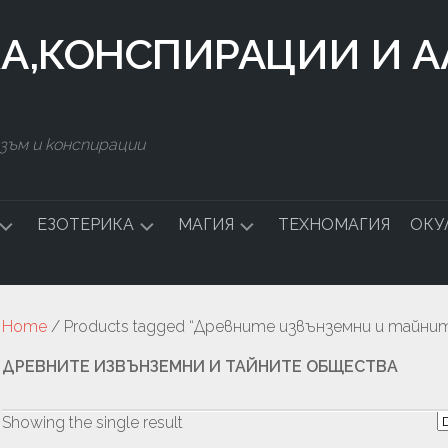
КА,КОНСПИРАЦИИ И 
зъм и конспирации
ЕЗОТЕРИКА
МАГИЯ
ТЕХНОМАГИЯ
ОКУ
ДСТВО
СИМВОЛИ
БЪЛГАРСКА
МАГИЯ
Home
/ Products tagged “Древните извънземни и тайн
СТАЛКИНГ
ДРЕВНИТЕ ИЗВЪНЗЕМНИ И ТАЙНИТЕ ОБЩЕСТВА
ЧНА
Showing the single result
А