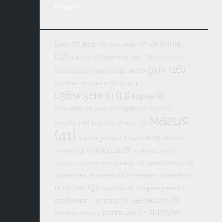
ЕТИКЕТИ
анунаки
Баал
(7)
алхимия
(7)
Ваал
(6)
(12)
баене
(6)
бог
(6)
арийци
(5)
българи
(4)
днк
(16)
време
(6)
великани
(5)
вода
(5)
духовно послание
(5)
змии
(4)
извънземни
(13)
карма
(8)
квантова физика
(5)
кодове
(5)
колоб
(5)
магия
колобри
(6)
маг
(6)
колобър
(5)
(41)
магия за пари
(5)
магове
(5)
масонски
матрица
(8)
символи
(4)
матрицата
(4)
наги
(6)
нумерология
(5)
машина на времето
(4)
паралелни вселени
(6)
паралелни светове
(5)
портал
(9)
прераждане
(6)
портали
(5)
реалност
(8)
привличане на пари
(6)
ритуал
рептили
(7)
реинкарнация
(4)