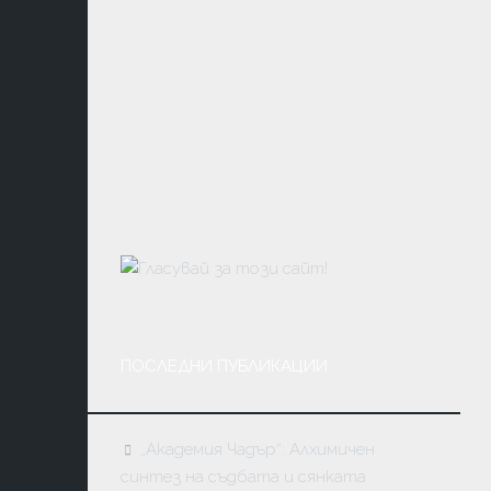
ЛИТЕРАТ
КОНТАК
ДУХОВН
УЧЕНИЯ
ФЪН
ШУЙ
МАГИЯ
ТАЙНИ
И
ЗАГАДКИ
МЕДИТА
ПОСЛЕДНИ ПУБЛИКАЦИИ
АСТРОЛО
И
НУМЕРО
„Академия Чадър“: Алхимичен
синтез на съдбата и сянката